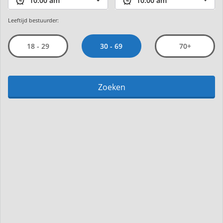
Leeftijd bestuurder:
30 - 69
18 - 29
70+
Zoeken