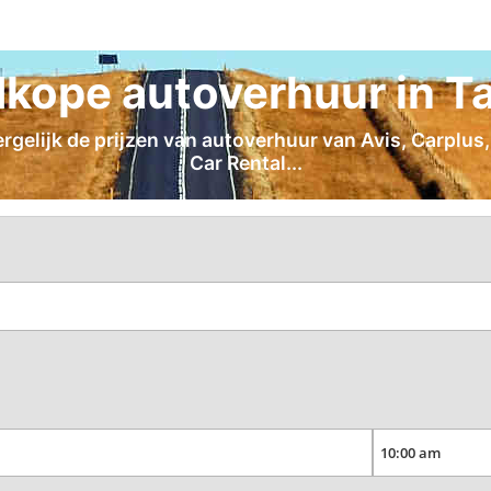
kope autoverhuur in T
gelijk de prijzen van autoverhuur van Avis, Carplus,
Car Rental...