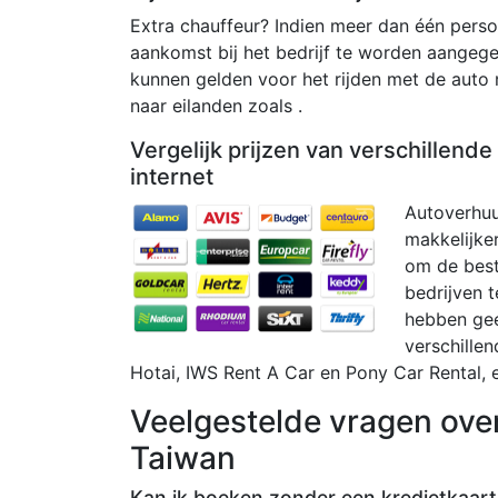
Extra chauffeur? Indien meer dan één persoo
aankomst bij het bedrijf te worden aangeg
kunnen gelden voor het rijden met de auto
naar eilanden zoals .
Vergelijk prijzen van verschillend
internet
Autoverhuu
makkelijker
om de beste
bedrijven t
hebben geen
verschillen
Hotai, IWS Rent A Car en Pony Car Rental, 
Veelgestelde vragen ove
Taiwan
Kan ik boeken zonder een kredietkaart