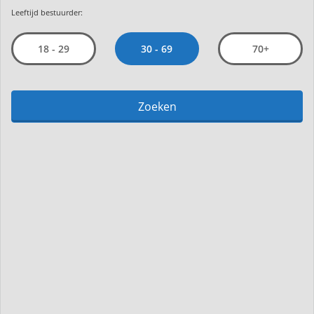
Leeftijd bestuurder:
30 - 69
18 - 29
70+
Zoeken