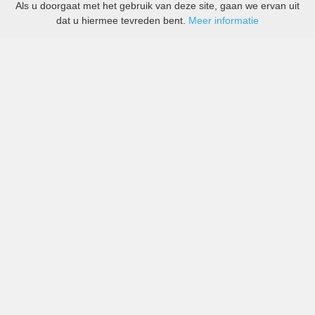
Als u doorgaat met het gebruik van deze site, gaan we ervan uit
dat u hiermee tevreden bent.
Meer informatie
All-inclusive prijzen van zowel grote als kleine bedrijven
in Togo