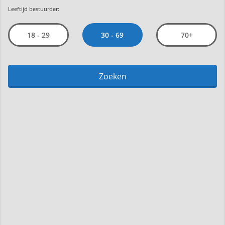
Leeftijd bestuurder:
30 - 69
18 - 29
70+
Zoeken