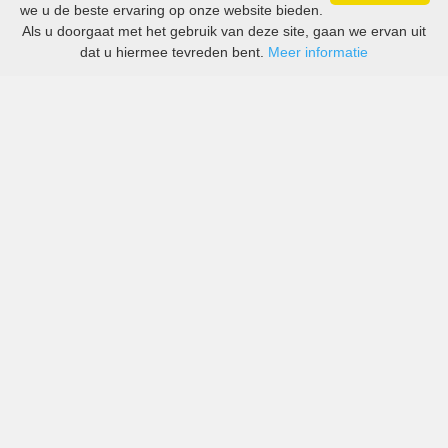
we u de beste ervaring op onze website bieden.
Als u doorgaat met het gebruik van deze site, gaan we ervan uit
dat u hiermee tevreden bent.
Meer informatie
All-inclusive prijzen van zowel grote als kleine bedrijven
in Tonga