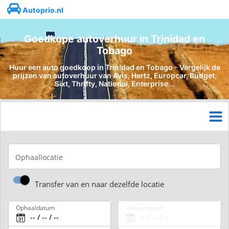
Autoprio.nl
Goedkope autoverhuur in Trinidad en
Tobago
Huur een auto goedkoop in Trinidad en Tobago - Vergelijk de
prijzen van autoverhuur van Avis, Hertz, Europcar, Budget,
Sixt, Thrifty, National, Enterprise...
Ophaallocatie
Transfer van en naar dezelfde locatie
Ophaaldatum
Inleverdatum