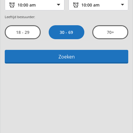
Leeftijd bestuurder:
30 - 69
18 - 29
70+
Zoeken