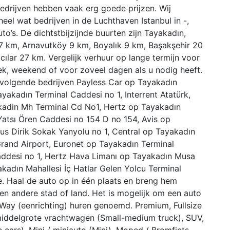
bedrijven hebben vaak erg goede prijzen. Wij
eel wat bedrijven in de Luchthaven Istanbul in -,
to’s. De dichtstbijzijnde buurten zijn Tayakadın,
u 7 km, Arnavutköy 9 km, Boyalık 9 km, Başakşehir 20
ılar 27 km. Vergelijk verhuur op lange termijn voor
ek, weekend of voor zoveel dagen als u nodig heeft.
e volgende bedrijven Payless Car op Tayakadın
yakadın Terminal Caddesi no 1, Interrent Atatürk,
akadin Mh Terminal Cd No1, Hertz op Tayakadın
 Yatsı Ören Caddesi no 154 D no 154, Avis op
us Dirik Sokak Yanyolu no 1, Central op Tayakadın
rand Airport, Euronet op Tayakadın Terminal
addesi no 1, Hertz Hava Limanı op Tayakadın Musa
adın Mahallesi İç Hatlar Gelen Yolcu Terminal
je. Haal de auto op in één plaats en breng hem
en andere stad of land. Het is mogelijk om een auto
 Way (eenrichting) huren genoemd. Premium, Fullsize
ne middelgrote vrachtwagen (Small-medium truck), SUV,
cars), Mini / miniauto (Mini), Moped / Bromfiets