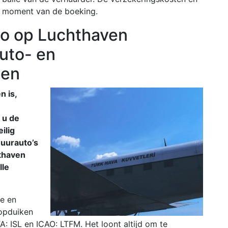
 moment van de boeking.
o op Luchthaven
auto- en
zen
n is,
 u de
ilig
huurauto’s
hthaven
lle
le en
 opduiken
 ISL en ICAO: LTFM. Het loont altijd om te