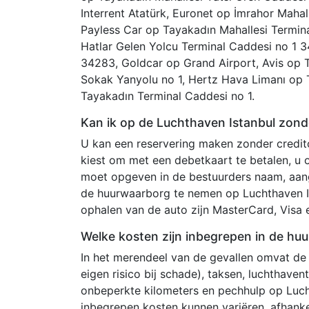
Interrent Atatürk, Euronet op İmrahor Mahal
Payless Car op Tayakadın Mahallesi Termina
Hatlar Gelen Yolcu Terminal Caddesi no 1 
34283, Goldcar op Grand Airport, Avis op 
Sokak Yanyolu no 1, Hertz Hava Limanı op
Tayakadın Terminal Caddesi no 1.
Kan ik op de Luchthaven Istanbul zond
U kan een reservering maken zonder creditc
kiest om met een debetkaart te betalen, u
moet opgeven in de bestuurders naam, aang
de huurwaarborg te nemen op Luchthaven Is
ophalen van de auto zijn MasterCard, Visa
Welke kosten zijn inbegrepen in de huur
In het merendeel van de gevallen omvat de
eigen risico bij schade), taksen, luchthave
onbeperkte kilometers en pechhulp op Luch
inbegrepen kosten kunnen variëren, afhanke