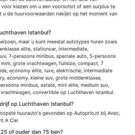
voor kiezen om u een voorschot of een surplus te
at u de huurvoorwaarden nakijkt op het moment van
Luchthaven Istanbul?
 seizoen, maar u kunt meestal autotypes huren zoals
nklasse elite, stationcar, intermediate,
suv, 7-persoons minibus, speciale auto, 5-persoons
 mini, grote vrachtwagen, fullsize, compact, 7
ide, economy elite, luxe, elektrische, intermediate
xury, economy, kleine suv, grote middenklasse,
ersoons minibus, estate, mini elite, medium suv,
 vrachtwagen, convertible op Luchthaven Istanbul.
rijf op Luchthaven Istanbul?
opste huurauto's gevonden op Autoprio.nl bij Avec,
nt A Car.
n 25 of ouder dan 75 ben?