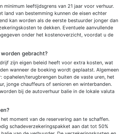
 minimum leeftijdsgrens van 21 jaar voor verhuur.
het land van bestemming kunnen de eisen echter
ekend kan worden als de eerste bestuurder jonger dan
rzekeringskosten te dekken. Eventuele aanvullende
ngegeven onder het kostenoverzicht, voordat u de
g worden gebracht?
ijf zijn eigen beleid heeft voor extra kosten, wat
arden wanneer de boeking wordt geplaatst. Algemeen
r: opahelen/terugbrengen buiten de vaste uren, het
ur, jonge chauffeurs of senioren en winterbanden.
worden bij de autoverhuur balie in de lokale valuta
ten?
het moment van de reservering aan te schaffen.
edig schadeverzekeringspakket aan dat tot 50%
 balie van de verhuurder. De verzekeringskosten en