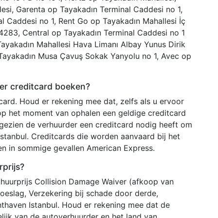
lesi, Garenta op Tayakadın Terminal Caddesi no 1,
l Caddesi no 1, Rent Go op Tayakadın Mahallesi İç
34283, Central op Tayakadın Terminal Caddesi no 1
Tayakadın Mahallesi Hava Limanı Albay Yunus Dirik
 Tayakadın Musa Çavuş Sokak Yanyolu no 1, Avec op
er creditcard boeken?
ard. Houd er rekening mee dat, zelfs als u ervoor
 op het moment van ophalen een geldige creditcard
ezien de verhuurder een creditcard nodig heeft om
tanbul. Creditcards die worden aanvaard bij het
 en in sommige gevallen American Express.
prijs?
 huurprijs Collision Damage Waiver (afkoop van
ntoeslag, Verzekering bij schade door derde,
thaven Istanbul. Houd er rekening mee dat de
lijk van de autoverhuurder en het land van