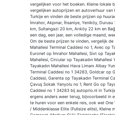
vergelijken voor het boeken. Kleine lokale 
vergelijken autoprijzen en autoverhuur van h
Turkije en vinden de beste prijzen op huurau
İmrahor, Akpınar, İhsaniye, Yeniköy, Durus
km, Sultangazi 20 km, Arıköy 22 km en Bağc
een dag, een jaar, een volledige maand, we
Om de beste prijzen te vinden, vergelijk d
Mahallesi Terminal Caddesi no 1, Avec op Ta
Euronet op İmrahor Mahallesi, Sixt op Tay
Mahallesi, Circular op Tayakadın Mahallesi
Tayakadın Mahallesi Hava Limanı Albay Yun
Terminal Caddesi no 1 34283, Goldcar op G
Caddesi, Garenta op Tayakadın Terminal C
Çavuş Sokak Yanyolu no 1, Rent Go op Tayak
Caddesi no 1 34283 bij autoprio.nl in Turki
ergens anders weer terug, bijvoorbeeld in e
te huren voor een enkele reis, ook wel One
/ Middenklasse Elite (Fullsize elite), Klei
Compact, Medium SUV, Elektrische (Electric 