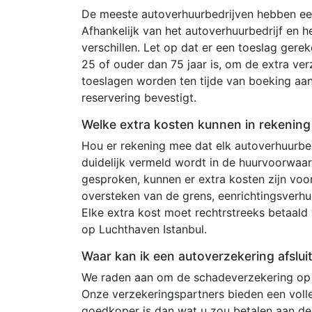
De meeste autoverhuurbedrijven hebben een
Afhankelijk van het autoverhuurbedrijf en 
verschillen. Let op dat er een toeslag ger
25 of ouder dan 75 jaar is, om de extra ve
toeslagen worden ten tijde van boeking aa
reservering bevestigt.
Welke extra kosten kunnen in rekenin
Hou er rekening mee dat elk autoverhuurbedr
duidelijk vermeld wordt in de huurvoorwa
gesproken, kunnen er extra kosten zijn voo
oversteken van de grens, eenrichtingsverhu
Elke extra kost moet rechtrstreeks betaald 
op Luchthaven Istanbul.
Waar kan ik een autoverzekering afslui
We raden aan om de schadeverzekering op 
Onze verzekeringspartners bieden een voll
goedkoper is dan wat u zou betalen aan de