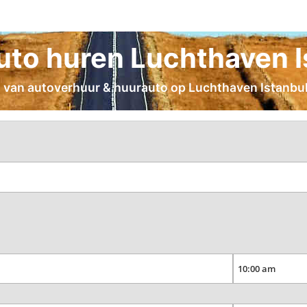
to huren Luchthaven Is
n van autoverhuur & huurauto op Luchthaven Istanbul,