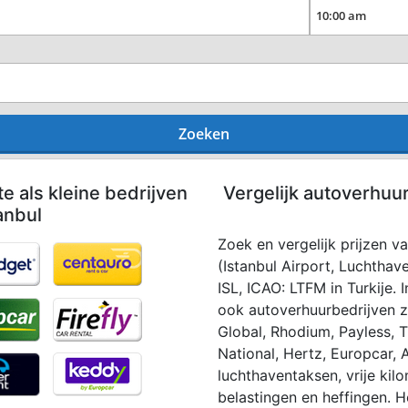
Zoeken
te als kleine bedrijven
Vergelijk autoverhuu
anbul
Zoek en vergelijk prijzen v
(Istanbul Airport, Luchthave
ISL, ICAO: LTFM in Turkije.
ook autoverhuurbedrijven zo
Global, Rhodium, Payless, Th
National, Hertz, Europcar, A
luchthaventaksen, vrije kil
belastingen en heffingen. H