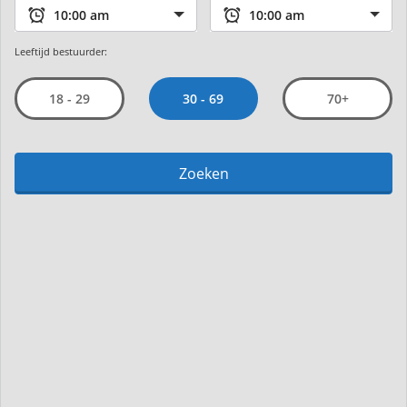
Leeftijd bestuurder:
30 - 69
18 - 29
70+
Zoeken