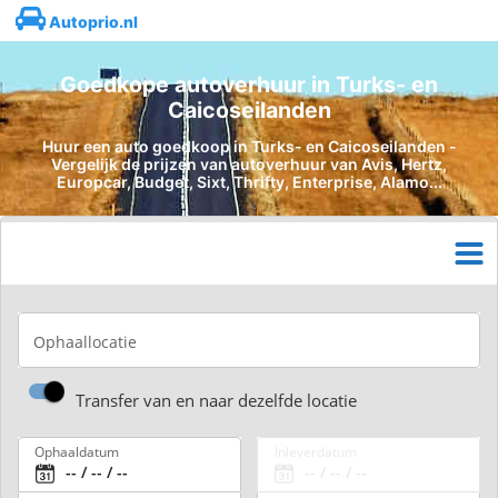
Autoprio.nl
Goedkope autoverhuur in Turks- en
Caicoseilanden
Huur een auto goedkoop in Turks- en Caicoseilanden -
Vergelijk de prijzen van autoverhuur van Avis, Hertz,
Europcar, Budget, Sixt, Thrifty, Enterprise, Alamo...
Ophaallocatie
Transfer van en naar dezelfde locatie
Ophaaldatum
Inleverdatum