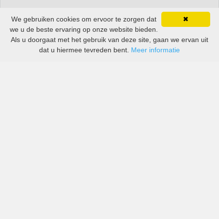
We gebruiken cookies om ervoor te zorgen dat
✖
we u de beste ervaring op onze website bieden.
Als u doorgaat met het gebruik van deze site, gaan we ervan uit
dat u hiermee tevreden bent.
Meer informatie
All-inclusive prijzen van zowel grote als kleine bedrijven
in Turks- en Caicoseilanden