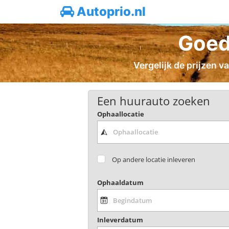
Autoprio.nl
Goed
Vergelijk de prijzen v
Een huurauto zoeken
Ophaallocatie
Op andere locatie inleveren
Ophaaldatum
Inleverdatum