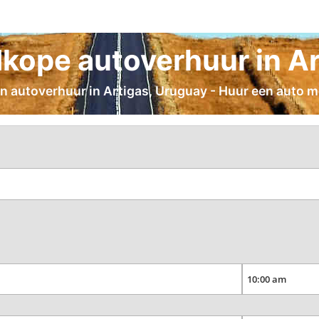
kope autoverhuur in Ar
an autoverhuur in Artigas, Uruguay - Huur een auto me