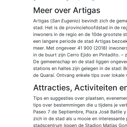
Meer over Artigas
Artigas (
San Eugenio
) bevindt zich de geme
stad. Het is de provinciehoofdstad in de re
inwoners in de regio en de 10de grootste st
een langere periode de stad Artigas bezoekt
meer. Met ongeveer 41 900 (2018) inwoner
in de buurt zijn Cerro Ejido en Pintadito. 
De gemeenschap en de stad liggen ongevee
stations en haltes zijn gelegen in de stad:
de Quaraí. Ontvang enkele tips over lokale 
Attracties, Activiteiten
Tips en suggesties over plaatsen, evenemen
tips over bestemmingen die u tijdens je verbl
Paseo 7 de Septiembre, Plaza José Batlle y
zich in de stad als u mooie en interessante 
stadscentrum liggen de Stadion Matías Gonz