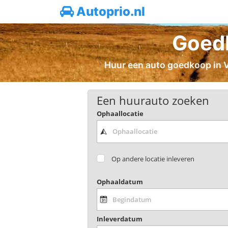
Autoprio.nl
Goedk
Huur een auto goedkoop in Va
Een huurauto zoeken
Ophaallocatie
Op andere locatie inleveren
Ophaaldatum
Inleverdatum