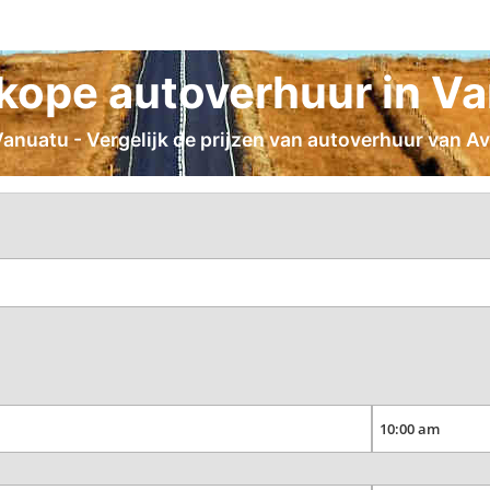
ope autoverhuur in V
nuatu - Vergelijk de prijzen van autoverhuur van Avi