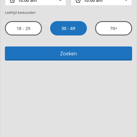
Leeftijd bestuurder:
30 - 69
18 - 29
70+
Zoeken