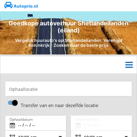
Autoprio.nl
Goedkope autoverhuur Shetlandeilanden
(eiland)
Vergelijk huurauto's op Shetlandeilanden, Verenigd
Koninkrijk - Zoeken naar de beste prijs
Ophaallocatie
Transfer van en naar dezelfde locatie
Ophaaldatum
Inleverdatum