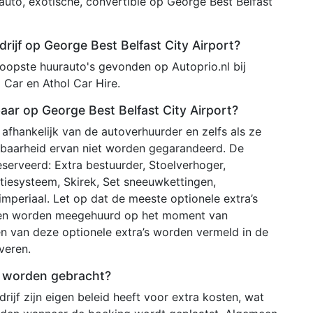
auto, exotische, convertible op George Best Belfast
ijf op George Best Belfast City Airport?
opste huurauto's gevonden op Autoprio.nl bij
a Car en Athol Car Hire.
baar op George Best Belfast City Airport?
 afhankelijk van de autoverhuurder en zelfs als ze
kbaarheid ervan niet worden gegarandeerd. De
serveerd: Extra bestuurder, Stoelverhoger,
gatiesysteem, Skirek, Set sneeuwkettingen,
periaal. Let op dat de meeste optionele extra’s
unnen worden meegehuurd op het moment van
en van deze optionele extra’s worden vermeld in de
veren.
g worden gebracht?
ijf zijn eigen beleid heeft voor extra kosten, wat