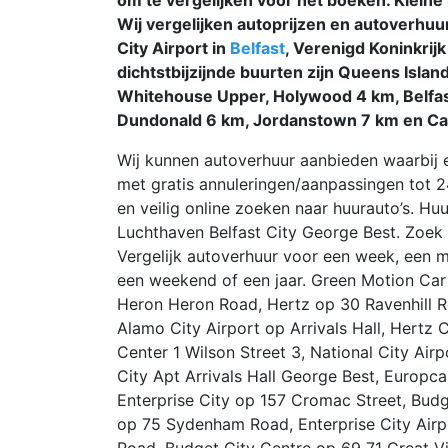
Wij vergelijken autoprijzen en autoverhuu
City Airport in
Belfast
, Verenigd Koninkrij
dichtstbijzijnde buurten zijn Queens Isla
Whitehouse Upper, Holywood 4 km, Belfa
Dundonald 6 km, Jordanstown 7 km en C
Wij kunnen autoverhuur aanbieden waarbij 
met gratis annuleringen/aanpassingen tot 
en veilig online zoeken naar huurauto’s. Hu
Luchthaven Belfast City George Best. Zoek n
Vergelijk autoverhuur voor een week, een ma
een weekend of een jaar. Green Motion Car 
Heron Heron Road, Hertz op 30 Ravenhill Ro
Alamo City Airport op Arrivals Hall, Hertz C
Center 1 Wilson Street 3, National City Airp
City Apt Arrivals Hall George Best, Europc
Enterprise City op 157 Cromac Street, Budget
op 75 Sydenham Road, Enterprise City Airpo
Road, Budget City Centre op 69 71 Great Vic