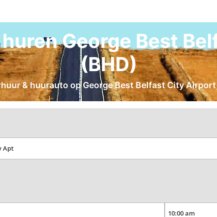
huren George Best Belfa
(BHD)
rhuur & huurauto op George Best Belfast City Airport,