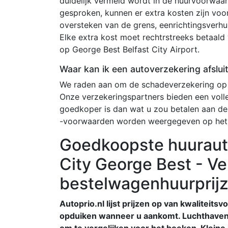
duidelijk vermeld wordt in de huurvoorwa
gesproken, kunnen er extra kosten zijn voo
oversteken van de grens, eenrichtingsverhu
Elke extra kost moet rechtrstreeks betaald 
op George Best Belfast City Airport.
Waar kan ik een autoverzekering afslui
We raden aan om de schadeverzekering op 
Onze verzekeringspartners bieden een voll
goedkoper is dan wat u zou betalen aan de
-voorwaarden worden weergegeven op het
Goedkoopste huuraut
City George Best - Ve
bestelwagenhuurprij
Autoprio.nl lijst prijzen op van kwaliteits
opduiken wanneer u aankomt. Luchthavenn
om te vergelijken voor het boeken. Kleine