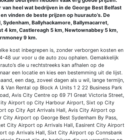
r van heel wat bedrijven in de George Best Belfast
k en vinden de beste prijzen op huurauto’s. De
nd, Sydenham, Ballyhackamore, Ballymacarret,
st 4 km, Castlereagh 5 km, Newtownabbey 5 km,
arnmoney 9 km.
elke kost inbegrepen is, zonder verborgen kosten en
24-48 uur voor u de auto zou ophalen. Gemakkelijk
urauto’s die u rechtstreeks kan afhalen op de
aar een locatie en kies een bestemming uit de lijst.
and, een dag, zoveel dagen als u wil, lange termijn,
& Van Rental op Block A Units 1 2 22 Business Park
ad, Avis City Centre op 69 71 Great Victoria Street,
ity Airport op City Harbour Airport, Sixt op City
ort op City Apt Arrivals Hall, Avis City Airport op
ar City Airport op George Best Sydenham By Pass,
 City Airport op Arrivals Hall, Easirent City Airport
rt op Arrivals Hall, Sixt City Airport op Connsbank
toria Street zijn de bedrijven die we vergelijken op