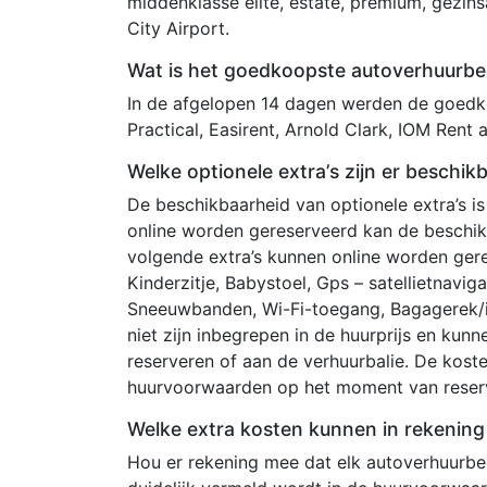
middenklasse elite, estate, premium, gezins
City Airport.
Wat is het goedkoopste autoverhuurbedr
In de afgelopen 14 dagen werden de goedko
Practical, Easirent, Arnold Clark, IOM Rent 
Welke optionele extra’s zijn er beschik
De beschikbaarheid van optionele extra’s is
online worden gereserveerd kan de beschi
volgende extra’s kunnen online worden gere
Kinderzitje, Babystoel, Gps – satellietnavi
Sneeuwbanden, Wi-Fi-toegang, Bagagerek/im
niet zijn inbegrepen in de huurprijs en k
reserveren of aan de verhuurbalie. De kost
huurvoorwaarden op het moment van reser
Welke extra kosten kunnen in rekenin
Hou er rekening mee dat elk autoverhuurbedr