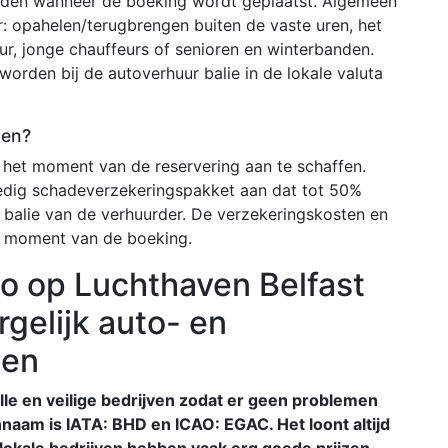
arden wanneer de boeking wordt geplaatst. Algemeen
r: opahelen/terugbrengen buiten de vaste uren, het
ur, jonge chauffeurs of senioren en winterbanden.
worden bij de autoverhuur balie in de lokale valuta
ten?
het moment van de reservering aan te schaffen.
edig schadeverzekeringspakket aan dat tot 50%
 balie van de verhuurder. De verzekeringskosten en
 moment van de boeking.
o op Luchthaven Belfast
rgelijk auto- en
zen
volle en veilige bedrijven zodat er geen problemen
aam is IATA: BHD en ICAO: EGAC. Het loont altijd
 lokale bedrijven hebben vaak erg goede prijzen.