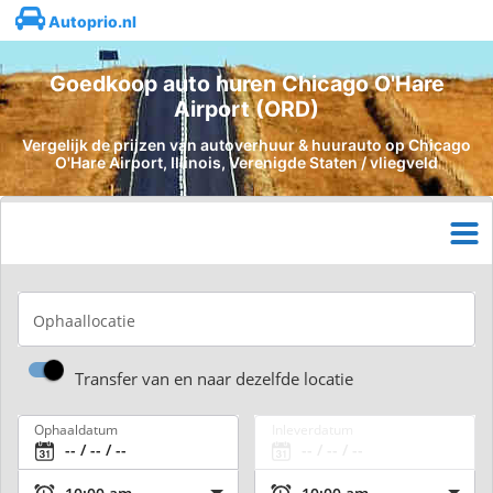
Autoprio.nl
Goedkoop auto huren Chicago O'Hare
Airport (ORD)
Vergelijk de prijzen van autoverhuur & huurauto op Chicago
O'Hare Airport, Illinois, Verenigde Staten / vliegveld
Ophaallocatie
Transfer van en naar dezelfde locatie
Ophaaldatum
Inleverdatum