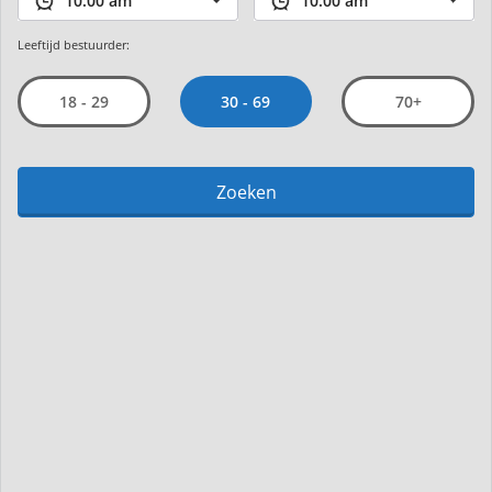
Leeftijd bestuurder:
30 - 69
18 - 29
70+
Zoeken