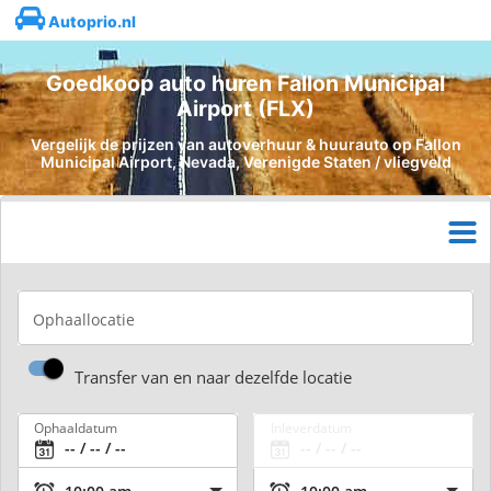
Autoprio.nl
Goedkoop auto huren Fallon Municipal
Airport (FLX)
Vergelijk de prijzen van autoverhuur & huurauto op Fallon
Municipal Airport, Nevada, Verenigde Staten / vliegveld
Ophaallocatie
Transfer van en naar dezelfde locatie
Ophaaldatum
Inleverdatum