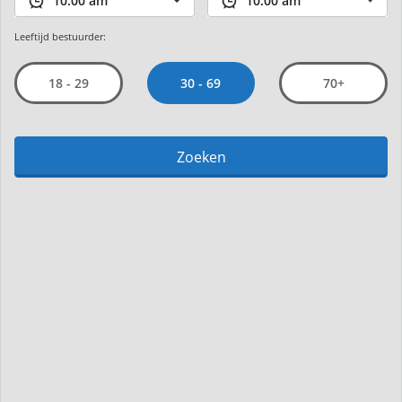
Leeftijd bestuurder:
30 - 69
18 - 29
70+
Zoeken