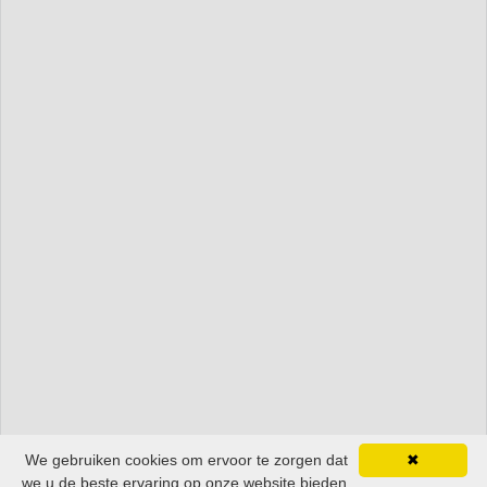
We gebruiken cookies om ervoor te zorgen dat
✖
we u de beste ervaring op onze website bieden.