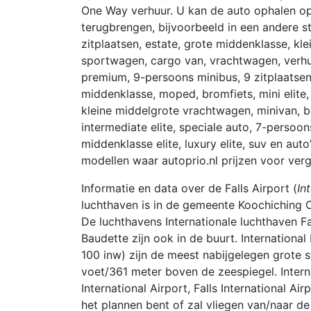
One Way verhuur. U kan de auto ophalen o
terugbrengen, bijvoorbeeld in een andere s
zitplaatsen, estate, grote middenklasse, klei
sportwagen, cargo van, vrachtwagen, verhu
premium, 9-persoons minibus, 9 zitplaatsen
middenklasse, moped, bromfiets, mini elite,
kleine middelgrote vrachtwagen, minivan, bu
intermediate elite, speciale auto, 7-persoons
middenklasse elite, luxury elite, suv en aut
modellen waar autoprio.nl prijzen voor verge
Informatie en data over de Falls Airport (
In
luchthaven is in de gemeente Koochiching C
De luchthavens Internationale luchthaven Fal
Baudette zijn ook in de buurt. Internationa
100 inw) zijn de meest nabijgelegen grote 
voet/361 meter boven de zeespiegel. Internat
International Airport, Falls International A
het plannen bent of zal vliegen van/naar de 