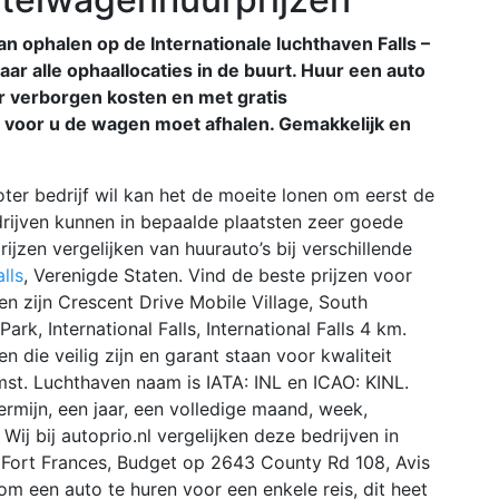
n ophalen op de Internationale luchthaven Falls –
ar alle ophaallocaties in de buurt. Huur een auto
er verborgen kosten en met gratis
 voor u de wagen moet afhalen. Gemakkelijk en
roter bedrijf wil kan het de moeite lonen om eerst de
edrijven kunnen in bepaalde plaatsten zeer goede
ijzen vergelijken van huurauto’s bij verschillende
lls
, Verenigde Staten. Vind de beste prijzen voor
en zijn Crescent Drive Mobile Village, South
rk, International Falls, International Falls 4 km.
en die veilig zijn en garant staan voor kwaliteit
st. Luchthaven naam is IATA: INL en ICAO: KINL.
ermijn, een jaar, een volledige maand, week,
ij bij autoprio.nl vergelijken deze bedrijven in
 Fort Frances, Budget op 2643 County Rd 108, Avis
m een auto te huren voor een enkele reis, dit heet