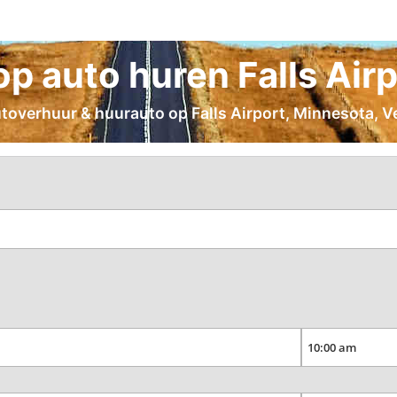
 auto huren Falls Airp
utoverhuur & huurauto op Falls Airport, Minnesota, V