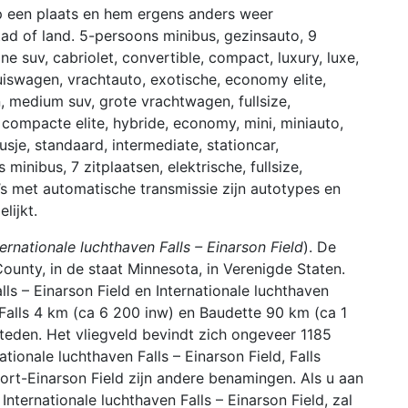
p een plaats en hem ergens anders weer
tad of land. 5-persoons minibus, gezinsauto, 9
ne suv, cabriolet, convertible, compact, luxury, luxe,
iswagen, vrachtauto, exotische, economy elite,
, medium suv, grote vrachtwagen, fullsize,
 compacte elite, hybride, economy, mini, miniauto,
sje, standaard, intermediate, stationcar,
 minibus, 7 zitplaatsen, elektrische, fullsize,
o’s met automatische transmissie zijn autotypes en
lijkt.
ternationale luchthaven Falls – Einarson Field
). De
ounty, in de staat Minnesota, in Verenigde Staten.
ls – Einarson Field en Internationale luchthaven
l Falls 4 km (ca 6 200 inw) en Baudette 90 km (ca 1
steden. Het vliegveld bevindt zich ongeveer 1185
ionale luchthaven Falls – Einarson Field, Falls
irport-Einarson Field zijn andere benamingen. Als u aan
Internationale luchthaven Falls – Einarson Field, zal