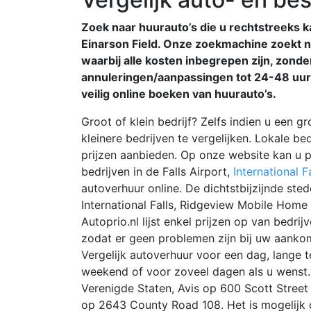
Zoek naar huurauto’s die u rechtstreeks ka
Einarson Field. Onze zoekmachine zoekt na
waarbij alle kosten inbegrepen zijn, zond
annuleringen/aanpassingen tot 24-48 uur
veilig online boeken van huurauto’s.
Groot of klein bedrijf? Zelfs indien u een g
kleinere bedrijven te vergelijken. Lokale b
prijzen aanbieden. Op onze website kan u pr
bedrijven in de Falls Airport,
International Fa
autoverhuur online. De dichtstbijzijnde sted
International Falls, Ridgeview Mobile Home Pa
Autoprio.nl lijst enkel prijzen op van bedrijv
zodat er geen problemen zijn bij uw aankom
Vergelijk autoverhuur voor een dag, lange t
weekend of voor zoveel dagen als u wenst. W
Verenigde Staten, Avis op 600 Scott Street
op 2643 County Road 108. Het is mogelijk o