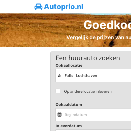
Autoprio.nl
Goedkoop
Vergelijk de prijzen van a
Een huurauto zoeken
Ophaallocatie
Op andere locatie inleveren
Ophaaldatum
Inleverdatum