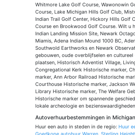
Whitmore Lake Golf Course, Wawonowin Gol
Course, Lake Michigan Hills Golf Club, Mis
Indian Trail Golf Center, Hickory Hills Gol
Course en Brookwood Golf Course. Wilt u h
Indian Landing Mission Site, Newark Octago
Miamis, Adena Indian Mound 1000 BC, Adena
Southwold Earthworks en Newark Observato
gebouwen, oude overblijfselen en cultureel
plaatsen, Historisch Adventist Village, Livi
Congregational Kerk Historische marker, Ch
marker, Ann Arbor Railroad Historische mar
Courthouse Historische marker, Jackson We
Library Historische marker, The Welfare G
Historische marker om spannende geschieden
lokale archeologie en bezienswaardigheden
Autoverhuurbestemmingen in Michiga
Huur een auto in steden in de regio:
Huur ee
Goedkope autohuur Warren
,
Sterling Heigh