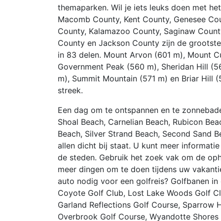
themaparken. Wil je iets leuks doen met he
Macomb County, Kent County, Genesee Cou
County, Kalamazoo County, Saginaw County,
County en Jackson County zijn de grootste 
in 83 delen. Mount Arvon (601 m), Mount C
Government Peak (560 m), Sheridan Hill (5
m), Summit Mountain (571 m) en Briar Hill 
streek.
Een dag om te ontspannen en te zonnebaden
Shoal Beach, Carnelian Beach, Rubicon Be
Beach, Silver Strand Beach, Second Sand B
allen dicht bij staat. U kunt meer informati
de steden. Gebruik het zoek vak om de opha
meer dingen om te doen tijdens uw vakantie
auto nodig voor een golfreis? Golfbanen in
Coyote Golf Club, Lost Lake Woods Golf Cl
Garland Reflections Golf Course, Sparrow 
Overbrook Golf Course, Wyandotte Shores G