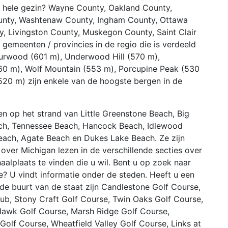
t hele gezin? Wayne County, Oakland County,
nty, Washtenaw County, Ingham County, Ottawa
 Livingston County, Muskegon County, Saint Clair
gemeenten / provincies in de regio die is verdeeld
urwood (601 m), Underwood Hill (570 m),
60 m), Wolf Mountain (553 m), Porcupine Peak (530
(520 m) zijn enkele van de hoogste bergen in de
 op het strand van Little Greenstone Beach, Big
ach, Tennessee Beach, Hancock Beach, Idlewood
each, Agate Beach en Dukes Lake Beach. Ze zijn
e over Michigan lezen in de verschillende secties over
alplaats te vinden die u wil. Bent u op zoek naar
? U vindt informatie onder de steden. Heeft u een
 de buurt van de staat zijn Candlestone Golf Course,
ub, Stony Craft Golf Course, Twin Oaks Golf Course,
Hawk Golf Course, Marsh Ridge Golf Course,
olf Course, Wheatfield Valley Golf Course, Links at