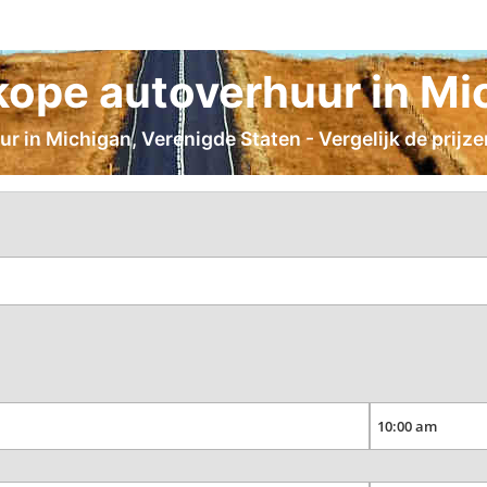
ope autoverhuur in Mi
 in Michigan, Verenigde Staten - Vergelijk de prijz