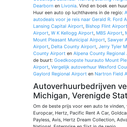
Dearborn
en
Livonia
. Vind en boek een huur
Huur een auto op luchthavens in de regio:
A
autodeals voor je reis naar Gerald R. Ford A
Lansing Capital Airport
,
Bishop Flint Airpor
Airport
,
W K Kellogg Airport
,
MBS Airport
,
Mount Pleasant Municipal Airport
,
Sawyer A
Airport
,
Delta County Airport
,
Jerry Tyler M
County Airport
en
Alpena County Regional 
de buurt:
Goedkoopste huurauto Mount Plea
Airport
,
Vergelijk autoverhuur Wexford Cou
Gaylord Regional Airport
en
Nartron Field A
Autoverhuurbedrijven ver
Michigan, Verenigde Sta
Om de beste prijs voor een auto te vinden,
Europcar, Hertz, Pacific Rent A Car, Goldcar
Payless, Avis, Hertz Dream Collection, Adva
National, Enterprise en Sixt in de regio.