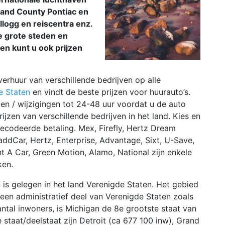
and County Pontiac en
logg en reiscentra enz.
e grote steden en
en kunt u ook prijzen
verhuur van verschillende bedrijven op alle
e Staten
en vindt de beste prijzen voor huurauto’s.
en / wijzigingen tot 24-48 uur voordat u de auto
rijzen van verschillende bedrijven in het land. Kies en
 gecodeerde betaling. Mex, Firefly, Hertz Dream
, addCar, Hertz, Enterprise, Advantage, Sixt, U-Save,
nt A Car, Green Motion, Alamo, National zijn enkele
ken.
 is gelegen in het land Verenigde Staten. Het gebied
een administratief deel van Verenigde Staten zoals
ntal inwoners, is Michigan de 8e grootste staat van
 staat/deelstaat zijn Detroit (ca 677 100 inw), Grand