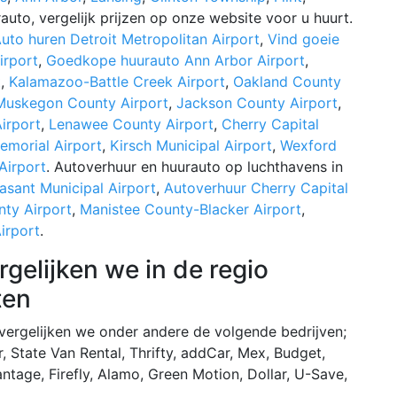
auto, vergelijk prijzen op onze website voor u huurt.
uto huren Detroit Metropolitan Airport
,
Vind goeie
irport
,
Goedkope huurauto Ann Arbor Airport
,
t
,
Kalamazoo-Battle Creek Airport
,
Oakland County
Muskegon County Airport
,
Jackson County Airport
,
irport
,
Lenawee County Airport
,
Cherry Capital
emorial Airport
,
Kirsch Municipal Airport
,
Wexford
Airport
. Autoverhuur en huurauto op luchthavens in
sant Municipal Airport
,
Autoverhuur Cherry Capital
nty Airport
,
Manistee County-Blacker Airport
,
irport
.
gelijken we in de regio
ten
 vergelijken we onder andere de volgende bedrijven;
, State Van Rental, Thrifty, addCar, Mex, Budget,
ntage, Firefly, Alamo, Green Motion, Dollar, U-Save,