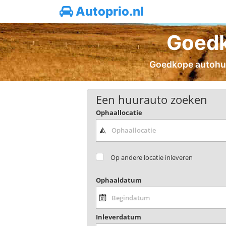
Autoprio.nl
Goedk
Goedkope autohuur
Een huurauto zoeken
Ophaallocatie
Op andere locatie inleveren
Ophaaldatum
Inleverdatum