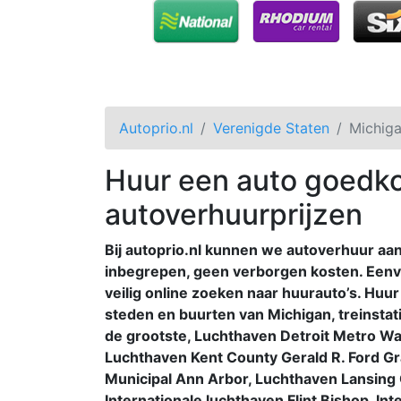
Autoprio.nl
Verenigde Staten
Michig
Huur een auto goedkoo
autoverhuurprijzen
Bij autoprio.nl kunnen we autoverhuur aan
inbegrepen, geen verborgen kosten. Eenv
veilig online zoeken naar huurauto’s. Huur 
steden en buurten van Michigan, treinstat
de grootste, Luchthaven Detroit Metro W
Luchthaven Kent County Gerald R. Ford G
Municipal Ann Arbor, Luchthaven Lansing 
Internationale luchthaven Flint Bishop, In