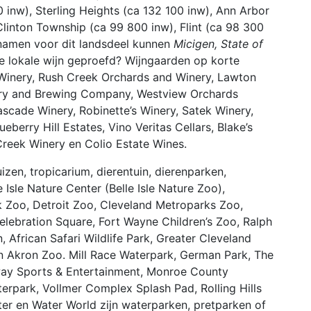
 inw), Sterling Heights (ca 132 100 inw), Ann Arbor
 Clinton Township (ca 99 800 inw), Flint (ca 98 300
namen voor dit landsdeel kunnen
Micigen, State of
de lokale wijn geproefd? Wijngaarden op korte
n Winery, Rush Creek Orchards and Winery, Lawton
inery and Brewing Company, Westview Orchards
ascade Winery, Robinette’s Winery, Satek Winery,
eberry Hill Estates, Vino Veritas Cellars, Blake’s
reek Winery en Colio Estate Wines.
izen, tropicarium, dierentuin, dierenparken,
 Isle Nature Center (Belle Isle Nature Zoo),
k Zoo, Detroit Zoo, Cleveland Metroparks Zoo,
elebration Square, Fort Wayne Children’s Zoo, Ralph
, African Safari Wildlife Park, Greater Cleveland
n Akron Zoo. Mill Race Waterpark, German Park, The
ay Sports & Entertainment, Monroe County
erpark, Vollmer Complex Splash Pad, Rolling Hills
er en Water World zijn waterparken, pretparken of