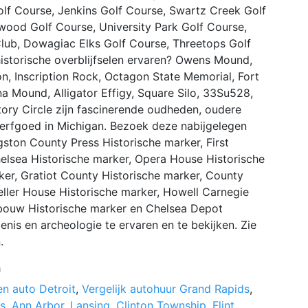
f Course, Jenkins Golf Course, Swartz Creek Golf
twood Golf Course, University Park Golf Course,
f Club, Dowagiac Elks Golf Course, Threetops Golf
istorische overblijfselen ervaren? Owens Mound,
n, Inscription Rock, Octagon State Memorial, Fort
 Mound, Alligator Effigy, Square Silo, 33Su528,
ry Circle zijn fascinerende oudheden, oudere
 erfgoed in Michigan. Bezoek deze nabijgelegen
ngston County Press Historische marker, First
elsea Historische marker, Opera House Historische
ker, Gratiot County Historische marker, County
ller House Historische marker, Howell Carnegie
ebouw Historische marker en Chelsea Depot
is en archeologie te ervaren en te bekijken. Zie
.
n
n auto Detroit
,
Vergelijk autohuur Grand Rapids
,
ts
,
Ann Arbor
,
Lansing
,
Clinton Township
,
Flint
,