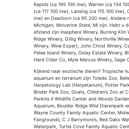
Rapids (ca 195 100 inw), Warren (ca 134 100
(ca 117 100 inw), Lansing (ca 115 100 inw),
inw) en Dearborn (ca 95 200 inw). Andere 
Michigan, Wolverine State, MI
zijn. Hebt u 
afstand zijn Inasphere Winery, Burning Kil
Ridge Winery, Gillig Winery, Northville W
Winery, Wine Expert, John Christ Winery, C
Pelee Island Winery, Oxley Estate Winery, Blu
Hard Cider Co, Myla Marcus Winery, Sage C
Kijkend naar exotische dieren? Tropische hu
aquarium en terrarium zijn Toledo Zoo, Belle
Herpetology Lab (Herpetarium), Potter Par
Binder Park Zoo, Goats, Children’s Zoo at C
Perkins II Wildlife Center and Woods Garden
Aquarium, Boulder Ridge Wild Dierenpark e
Wayne County Family Aquatic Center, Midw
Fairgrounds, C J Barrymore’s, Red Oaks Wat
Waterpark, Turtle Cove Family Aquatic Cent