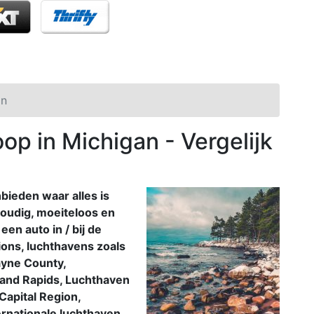
an
p in Michigan - Vergelijk
bieden waar alles is
oudig, moeiteloos en
een auto in / bij de
ions, luchthavens zoals
ayne County,
rand Rapids, Luchthaven
Capital Region,
ternationale luchthaven