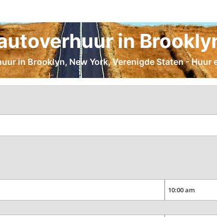
utoverhuur in Brookly
huur in Brooklyn, New York, Verenigde Staten - Huur e