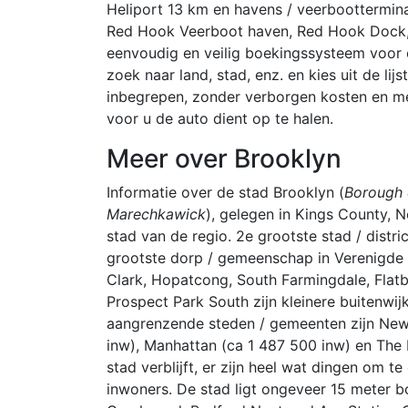
Heliport 13 km en havens / veerboottermina
Red Hook Veerboot haven, Red Hook Dock, 
eenvoudig en veilig boekingssysteem voor 
zoek naar land, stad, enz. en kies uit de lij
inbegrepen, zonder verborgen kosten en me
voor u de auto dient op te halen.
Meer over Brooklyn
Informatie over de stad Brooklyn (
Borough o
Marechkawick
), gelegen in Kings County, N
stad van de regio. 2e grootste stad / distri
grootste dorp / gemeenschap in Verenigde 
Clark, Hopatcong, South Farmingdale, Flatb
Prospect Park South zijn kleinere buitenwij
aangrenzende steden / gemeenten zijn New
inw), Manhattan (ca 1 487 500 inw) en The 
stad verblijft, er zijn heel wat dingen om 
inwoners. De stad ligt ongeveer 15 meter b