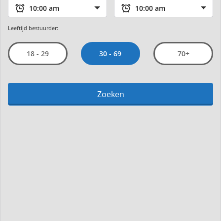
Leeftijd bestuurder:
30 - 69
18 - 29
70+
Zoeken