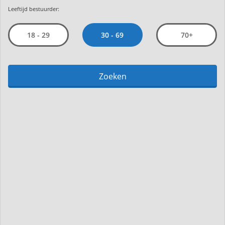
Leeftijd bestuurder:
30 - 69
18 - 29
70+
Zoeken