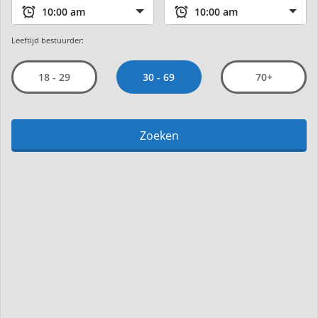
Leeftijd bestuurder:
30 - 69
18 - 29
70+
Zoeken