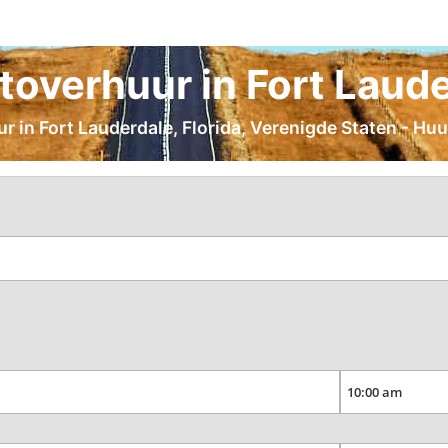
overhuur in Fort Lauder
r in Fort Lauderdale, Florida, Verenigde Staten - Huu