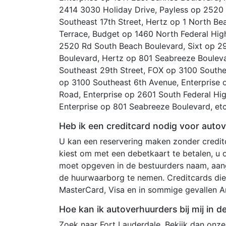
2414 3030 Holiday Drive, Payless op 2520 
Southeast 17th Street, Hertz op 1 North B
Terrace, Budget op 1460 North Federal Hig
2520 Rd South Beach Boulevard, Sixt op 29
Boulevard, Hertz op 801 Seabreeze Boulevar
Southeast 29th Street, FOX op 3100 Southe
op 3100 Southeast 6th Avenue, Enterprise 
Road, Enterprise op 2601 South Federal H
Enterprise op 801 Seabreeze Boulevard, etc
Heb ik een creditcard nodig voor autov
U kan een reservering maken zonder creditc
kiest om met een debetkaart te betalen, u
moet opgeven in de bestuurders naam, aang
de huurwaarborg te nemen. Creditcards die
MasterCard, Visa en in sommige gevallen A
Hoe kan ik autoverhuurders bij mij in d
Zoek naar Fort Lauderdale. Bekijk dan onz