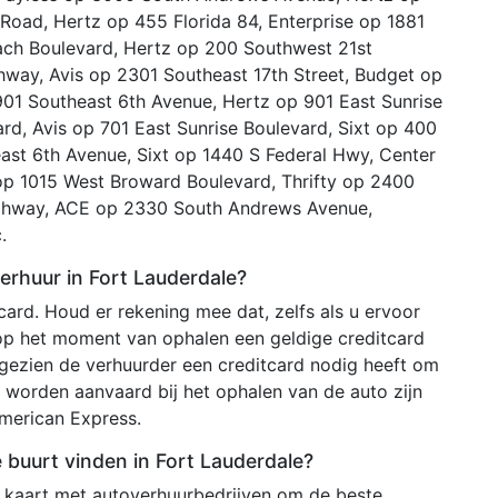
Road, Hertz op 455 Florida 84, Enterprise op 1881
each Boulevard, Hertz op 200 Southwest 21st
hway, Avis op 2301 Southeast 17th Street, Budget op
01 Southeast 6th Avenue, Hertz op 901 East Sunrise
d, Avis op 701 East Sunrise Boulevard, Sixt op 400
ast 6th Avenue, Sixt op 1440 S Federal Hwy, Center
op 1015 West Broward Boulevard, Thrifty op 2400
ighway, ACE op 2330 South Andrews Avenue,
.
erhuur in Fort Lauderdale?
ard. Houd er rekening mee dat, zelfs als u ervoor
 op het moment van ophalen een geldige creditcard
ezien de verhuurder een creditcard nodig heeft om
 worden aanvaard bij het ophalen van de auto zijn
merican Express.
e buurt vinden in Fort Lauderdale?
e kaart met autoverhuurbedrijven om de beste