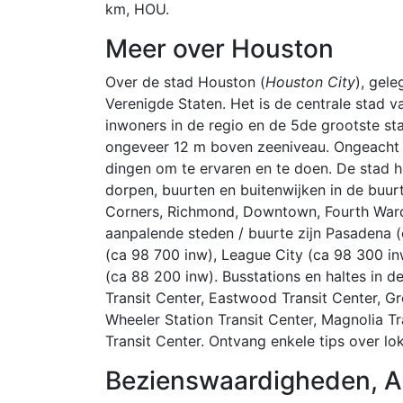
km, HOU.
Meer over Houston
Over de stad Houston (
Houston City
), gele
Verenigde Staten. Het is de centrale stad v
inwoners in de regio en de 5de grootste sta
ongeveer 12 m boven zeeniveau. Ongeacht hoe
dingen om te ervaren en te doen. De stad h
dorpen, buurten en buitenwijken in de buurt
Corners, Richmond, Downtown, Fourth Ward
aanpalende steden / buurte zijn Pasadena (
(ca 98 700 inw), League City (ca 98 300 i
(ca 88 200 inw). Busstations en haltes in d
Transit Center, Eastwood Transit Center, G
Wheeler Station Transit Center, Magnolia Tr
Transit Center. Ontvang enkele tips over lo
Bezienswaardigheden, Act