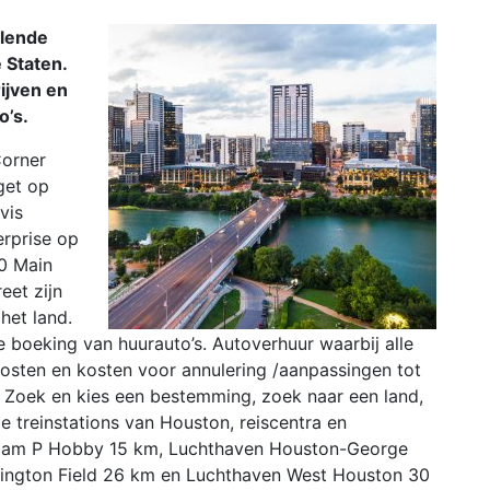
llende
 Staten.
rijven en
o’s.
Corner
get op
vis
erprise op
0 Main
eet zijn
het land.
e boeking van huurauto’s. Autoverhuur waarbij alle
osten en kosten voor annulering /aanpassingen tot
. Zoek en kies een bestemming, zoek naar een land,
n de treinstations van Houston, reiscentra en
lliam P Hobby 15 km, Luchthaven Houston-George
llington Field 26 km en Luchthaven West Houston 30