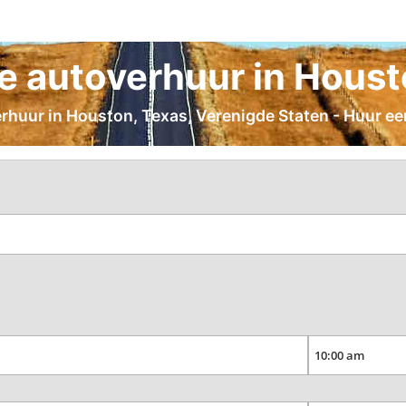
 autoverhuur in Houst
erhuur in Houston, Texas, Verenigde Staten - Huur een