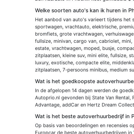
Welke soorten auto's kan ik huren in P
Het aanbod van auto's varieert tijdens het
sportwagen, vrachtauto, elektrische, premi
bromfiets, grote vrachtwagen, verhuiswagen
fullsize, minivan, cargo van, cabriolet, mini,
estate, vrachtwagen, moped, busje, compac
zitplaatsen, kleine suv, mini elite, fullsize
luxury, exotische, compacte elite, middenklas
zitplaatsen, 7-persoons minibus, medium suv
Wat is het goedkoopste autoverhuurbed
In de afgelopen 14 dagen werden de goedko
Autoprio.nl gevonden bij State Van Rental, 
Advantage, addCar en Hertz Dream Collect
Wat is het beste autoverhuurbedrijf in
Op basis van beoordelingen en recensies op 
Europcar de beste autoverhuurbedrijven in 