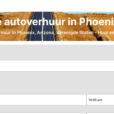
autoverhuur in Phoeni
rhuur in Phoenix, Arizona, Verenigde Staten - Huur ee