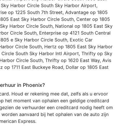
 Sky Harbor Circle South Sky Harbor Airport,
rise op 1225 South 7th Street, Advantage op 1805
1805 East Sky Harbor Circle South, Center op 1805
 Sky Harbor Circle South, National op 1805 East Sky
rbor Circle South, Enterprise op 4121 South Central
1805 e Sky Harbor Circle South, Exotic Car
Harbor Circle South, Hertz op 1805 East Sky Harbor
Circle South Sky Harbor Intl Airport, Thrifty op Sky
Harbor Circle South, Thrifty op 1620 East Way, Avis
tz op 1711 East Buckeye Road, Dollar op 1805 East
verhuur in Phoenix?
ard. Houd er rekening mee dat, zelfs als u ervoor
 op het moment van ophalen een geldige creditcard
ezien de verhuurder een creditcard nodig heeft om
 worden aanvaard bij het ophalen van de auto zijn
merican Express.