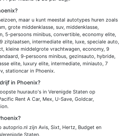
hoenix?
 seizoen, maar u kunt meestal autotypes huren zoals
um, grote middenklasse, suv, middenklasse,
, 5-persoons minibus, convertible, economy elite,
 9 zitplaatsen, intermediate elite, luxe, speciale auto,
t, kleine middelgrote vrachtwagen, economy, 9
, standaard, 9-persoons minibus, gezinsauto, hybride,
se elite, luxury elite, intermediate, miniauto, 7
, stationcar in Phoenix.
rijf in Phoenix?
opste huurauto's in Verenigde Staten op
Pacific Rent A Car, Mex, U-Save, Goldcar,
ion.
 Phoenix?
autoprio.nl zijn Avis, Sixt, Hertz, Budget en
Verenigde Staten.