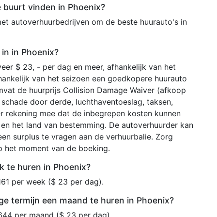
e buurt vinden in Phoenix?
et autoverhuurbedrijven om de beste huurauto's in
in in Phoenix?
eer $ 23, - per dag en meer, afhankelijk van het
hankelijk van het seizoen een goedkopere huurauto
mvat de huurprijs Collision Damage Waiver (afkoop
ij schade door derde, luchthaventoeslag, taksen,
er rekening mee dat de inbegrepen kosten kunnen
r en het land van bestemming. De autoverhuurder kan
en surplus te vragen aan de verhuurbalie. Zorg
op het moment van de boeking.
 te huren in Phoenix?
161 per week ($ 23 per dag).
ge termijn een maand te huren in Phoenix?
644 per maand ($ 23 per dag).