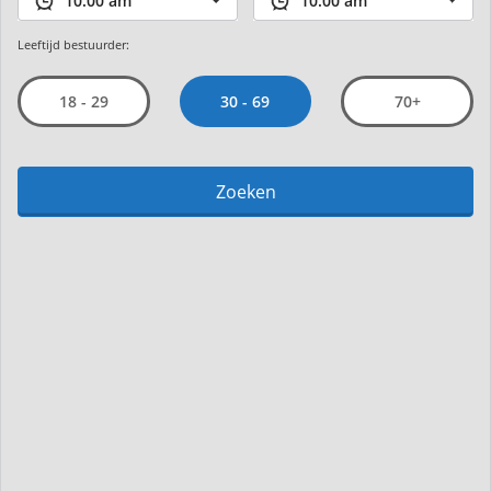
Leeftijd bestuurder:
30 - 69
18 - 29
70+
Zoeken