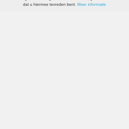
dat u hiermee tevreden bent.
Meer informatie
All-inclusive prijzen van zowel grote als kleine bedrijven
in Scottsdale