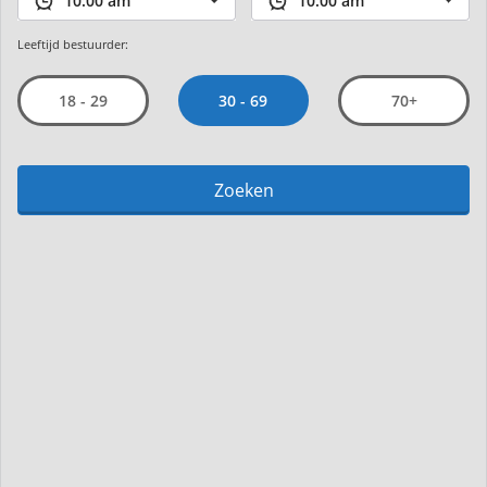
Leeftijd bestuurder:
30 - 69
18 - 29
70+
Zoeken