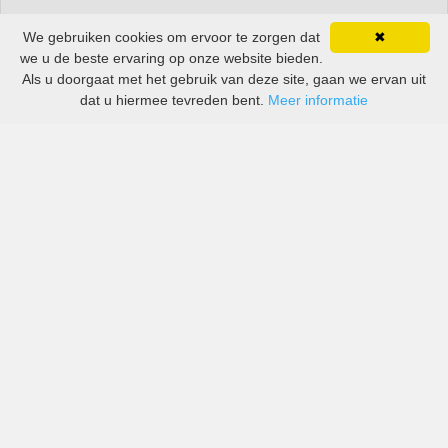
We gebruiken cookies om ervoor te zorgen dat
✖
we u de beste ervaring op onze website bieden.
Als u doorgaat met het gebruik van deze site, gaan we ervan uit
dat u hiermee tevreden bent.
Meer informatie
All-inclusive prijzen van zowel grote als kleine bedrijven
in Wit-Rusland