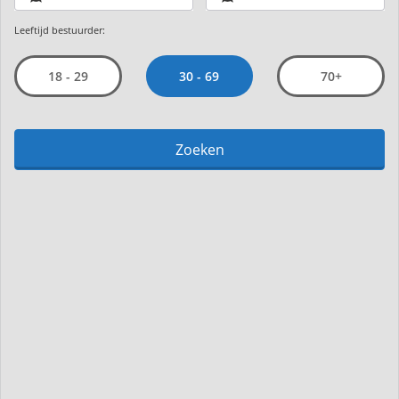
Leeftijd bestuurder:
30 - 69
18 - 29
70+
Zoeken