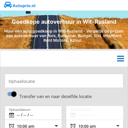
Autoprio.nl
Goedkope autoverhuur in Wit-Rusland
Huur een auto goedkoop in Wit-Rusland - Vergelijk de prijzen
van autoverhuur van Avis, Europcar, Budget, Sixt, InterRent,
Rent Motors, Aznur...
Ophaallocatie
Transfer van en naar dezelfde locatie
Ophaaldatum
Inleverdatum