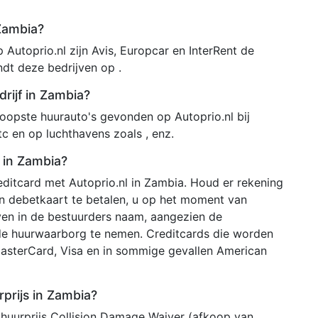
 Zambia?
Autoprio.nl zijn Avis, Europcar en InterRent de
ndt deze bedrijven op .
rijf in Zambia?
opste huurauto's gevonden op Autoprio.nl bij
etc en op luchthavens zoals , enz.
 in Zambia?
ditcard met Autoprio.nl in Zambia. Houd er rekening
en debetkaart te betalen, u op het moment van
en in de bestuurders naam, aangezien de
de huurwaarborg te nemen. Creditcards die worden
MasterCard, Visa en in sommige gevallen American
rprijs in Zambia?
 huurprijs Collision Damage Waiver (afkoop van