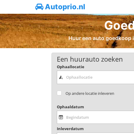
Autoprio.nl
Goed
Huur een auto goedkoop in
Een huurauto zoeken
Ophaallocatie
Op andere locatie inleveren
Ophaaldatum
Inleverdatum