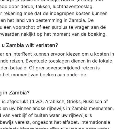
chade door derde, taksen, luchthaventoeslag,
er rekening mee dat de inbegrepen kosten kunnen
r en het land van bestemming in Zambia. De
u een voorschot of een surplus te vragen aan de
orwaarden nakijkt op het moment van de boeking.
 u Zambia wilt verlaten?
ar en InterRent kunnen ervoor kiezen om u kosten in
nde reizen. Eventuele toeslagen dienen in de lokale
den betaald. Of grensoverschrijdend reizen is
 op het moment van boeken aan onder de
ig in Zambia?
 is afgedrukt (d.w.z. Arabisch, Grieks, Russisch of
ijs en uw binnenlandse rijbewijs in Zambia meenemen.
 van verblijf of buiten waar uw rijbewijs is
bewijs vereist, ongeacht het alfabet. Internationale
riginele binnenlandse rijbewijs van de bestuurder.