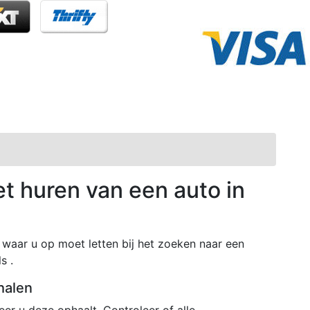
et huren van een auto in
waar u op moet letten bij het zoeken naar een
s .
halen
r u deze ophaalt. Controleer of alle