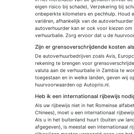
eigen risico bij schade), Verzekering bij s
onbeperkte kilometers en pechhulp. Houd 
variëren, afhankelijk van de autoverhuurde
autoverhuurder kan er ook voor kiezen om 
verhuurbalie. Zorg ervoor dat u de huurvo
Zijn er grensoverschrijdende kosten als
De autoverhuurbedrijven zoals Avis, Europc
rekening te brengen voor grensoverschrijde
valuta aan de verhuurbalie in Zambia te wor
toegestaan en in welke landen, geven wij
huurvoorwaarden op Autoprio.nl.
Heb ik een internationaal rijbewijs nod
Als uw rijbewijs niet in het Romeinse alfabet
Chinees), moet u een internationaal rijbew
Als u in het buitenland huurt (buiten uw land
afgegeven), is meestal een internationaal rij
rijbewijzen moeten vergezeld gaan van het o