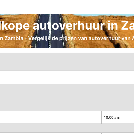
kope autoverhuur in Z
 Zambia - Vergelijk de prijzen van autoverhuur van Av