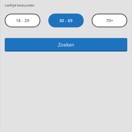
Leeftijd bestuurder:
30 - 69
18 - 29
70+
Zoeken