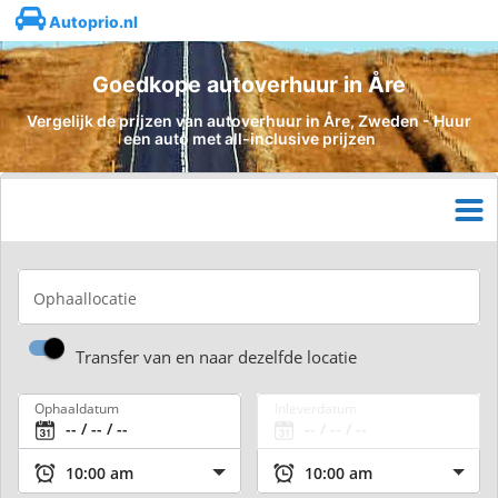
Autoprio.nl
Goedkope autoverhuur in Åre
Vergelijk de prijzen van autoverhuur in Åre, Zweden - Huur
een auto met all-inclusive prijzen
Ophaallocatie
Transfer van en naar dezelfde locatie
Ophaaldatum
Inleverdatum