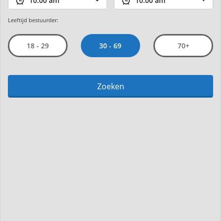
Leeftijd bestuurder:
30 - 69
18 - 29
70+
Zoeken