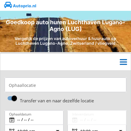
Autoprio.nl
Goedkoop auto huren Luchthaven Lugano-
Agno (LUG)
Vergelijk de prijzen van autoverhuur & huurauto op
Luchthaven Lugano-Agno, Zwitserland / vliegveld
Ophaallocatie
Transfer van en naar dezelfde locatie
Ophaaldatum
Inleverdatum