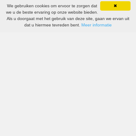
We gebruiken cookies om ervoor te zorgen dat
✖
we u de beste ervaring op onze website bieden.
Als u doorgaat met het gebruik van deze site, gaan we ervan uit
dat u hiermee tevreden bent.
Meer informatie
All-inclusive prijzen van zowel grote als kleine bedrijven
in Fort Frances