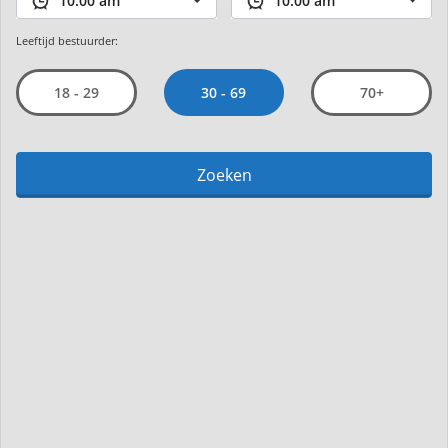
Leeftijd bestuurder:
30 - 69
18 - 29
70+
Zoeken