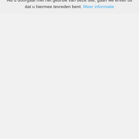
Als u doorgaat met het gebruik van deze site, gaan we ervan uit
dat u hiermee tevreden bent.
Meer informatie
All-inclusive prijzen van zowel grote als kleine bedrijven
in Reykjavik