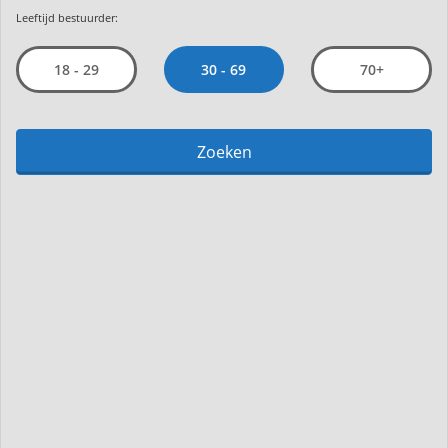
Leeftijd bestuurder:
30 - 69
18 - 29
70+
Zoeken