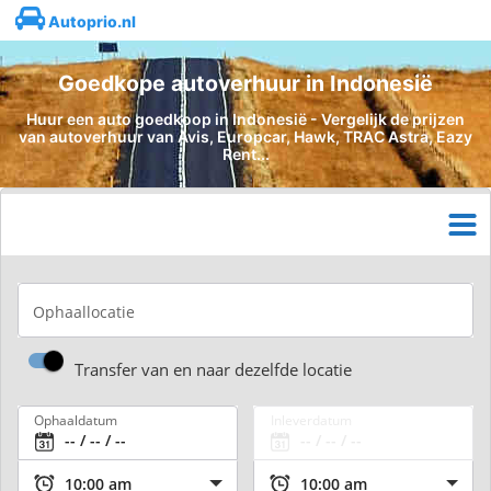
Autoprio.nl
Goedkope autoverhuur in Indonesië
Huur een auto goedkoop in Indonesië - Vergelijk de prijzen
van autoverhuur van Avis, Europcar, Hawk, TRAC Astra, Eazy
Rent...
Ophaallocatie
Transfer van en naar dezelfde locatie
Ophaaldatum
Inleverdatum