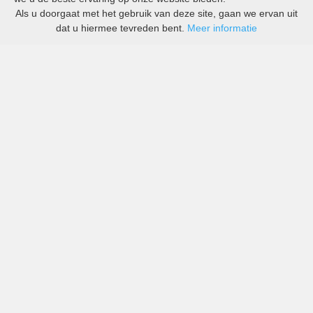
Als u doorgaat met het gebruik van deze site, gaan we ervan uit
dat u hiermee tevreden bent.
Meer informatie
All-inclusive prijzen van zowel grote als kleine bedrijven
in Indonesië