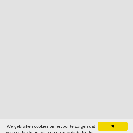
We gebruiken cookies om ervoor te zorgen dat
✖
we u de beste ervaring op onze website bieden.