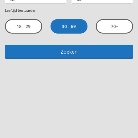
Leeftijd bestuurder:
30 - 69
18 - 29
70+
Zoeken