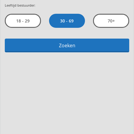
Leeftijd bestuurder:
30 - 69
18 - 29
70+
Zoeken