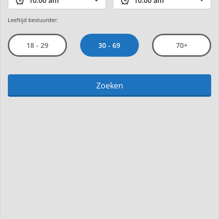
Leeftijd bestuurder:
30 - 69
18 - 29
70+
Zoeken