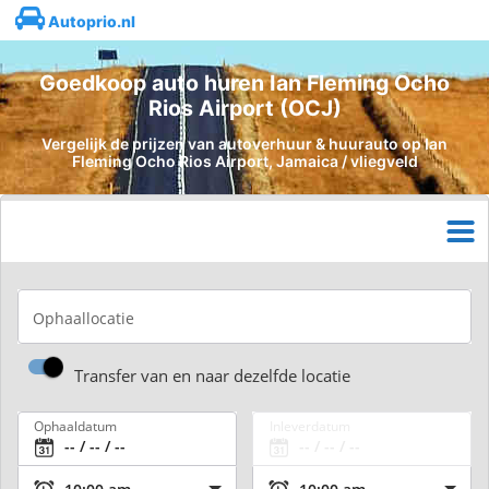
Autoprio.nl
Goedkoop auto huren Ian Fleming Ocho
Rios Airport (OCJ)
Vergelijk de prijzen van autoverhuur & huurauto op Ian
Fleming Ocho Rios Airport, Jamaica / vliegveld
Ophaallocatie
Transfer van en naar dezelfde locatie
Ophaaldatum
Inleverdatum