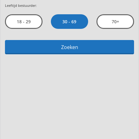
Leeftijd bestuurder:
30 - 69
18 - 29
70+
Zoeken