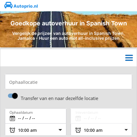
Autoprio.nl
Goedkope autoverhuur in Spanish Town
Vergelijk de prijzen van autoverhuur in Spanish Town,
Jamaica - Huur een auto met all-inclusive prijzen
Ophaallocatie
Transfer van en naar dezelfde locatie
Ophaaldatum
Inleverdatum