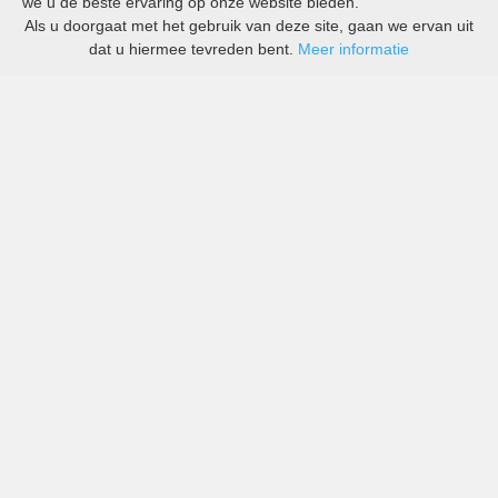
we u de beste ervaring op onze website bieden.
Als u doorgaat met het gebruik van deze site, gaan we ervan uit
dat u hiermee tevreden bent.
Meer informatie
All-inclusive prijzen van zowel grote als kleine bedrijven
in Flevoland