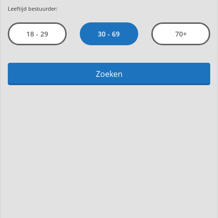
Leeftijd bestuurder:
30 - 69
18 - 29
70+
Zoeken