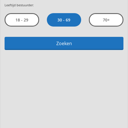
Leeftijd bestuurder:
30 - 69
18 - 29
70+
Zoeken