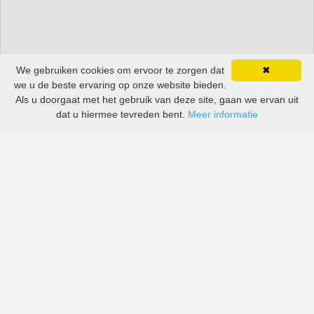
We gebruiken cookies om ervoor te zorgen dat
✖
we u de beste ervaring op onze website bieden.
Als u doorgaat met het gebruik van deze site, gaan we ervan uit
dat u hiermee tevreden bent.
Meer informatie
All-inclusive prijzen van zowel grote als kleine bedrijven