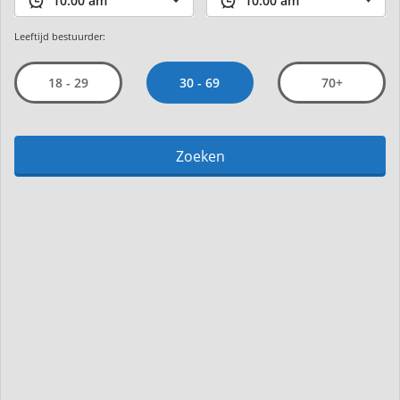
Leeftijd bestuurder:
30 - 69
18 - 29
70+
Zoeken