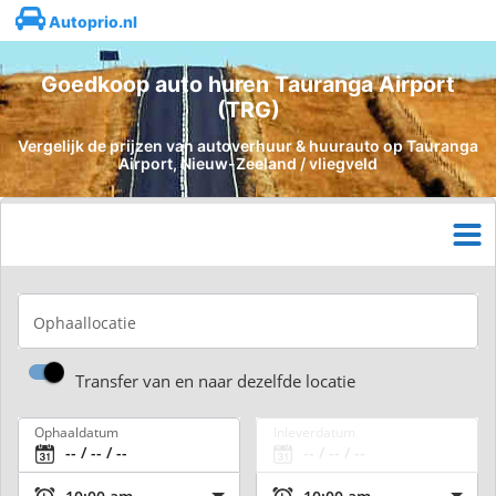
Autoprio.nl
Goedkoop auto huren Tauranga Airport
(TRG)
Vergelijk de prijzen van autoverhuur & huurauto op Tauranga
Airport, Nieuw-Zeeland / vliegveld
Ophaallocatie
Transfer van en naar dezelfde locatie
Ophaaldatum
Inleverdatum