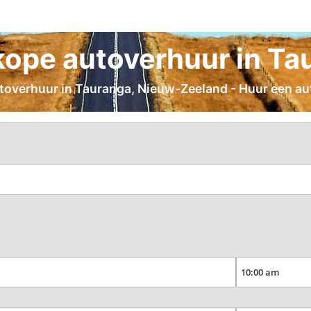
ope autoverhuur in Ta
utoverhuur in Tauranga, Nieuw-Zeeland - Huur een aut