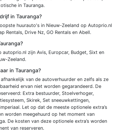
xotische in Tauranga.
rijf in Tauranga?
opste huurauto's in Nieuw-Zeeland op Autoprio.nl
ap Rentals, Drive Nz, GO Rentals en Abell.
 Tauranga?
autoprio.nl zijn Avis, Europcar, Budget, Sixt en
euw-Zeeland.
baar in Tauranga?
 afhankelijk van de autoverhuurder en zelfs als ze
kbaarheid ervan niet worden gegarandeerd. De
serveerd: Extra bestuurder, Stoelverhoger,
gatiesysteem, Skirek, Set sneeuwkettingen,
periaal. Let op dat de meeste optionele extra’s
unnen worden meegehuurd op het moment van
nga. De kosten van deze optionele extra’s worden
ent van reserveren.