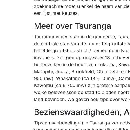
zoekmachine moet u enkel de naam van de st
een lijst met keuzes.
Meer over Tauranga
Tauranga is een stad in de gemeente, Tauran
de centrale stad van de regio. 1e grootste 
het 9de grootste district / gemeente in Ni
inwoners. Gelegen op ongeveer 18 m boven 
buitenwijken in de buurt zijn Tokoroa, Kaw
Matapihi, Judea, Brookfield, Otumoetai en 
900 inw), Whakatane (ca 18 600 inw), Camb
Kawerau (ca 6 700 inw) zijn grotere aanp
welke belevenissen de stad te bieden heeft 
land bevinden. We geven ook tips over welk
Bezienswaardigheden, Att
Tips en aanbevelingen in Tauranga ver acti
evenementen en bestemmingen die u tijdens 