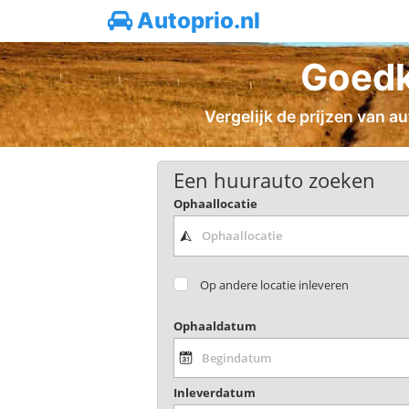
Autoprio.nl
Goedk
Vergelijk de prijzen van a
Een huurauto zoeken
Ophaallocatie
Op andere locatie inleveren
Ophaaldatum
Inleverdatum