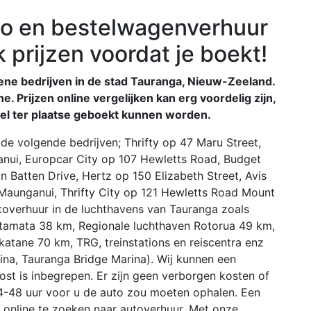
o en bestelwagenverhuur
k prijzen voordat je boekt!
dene bedrijven in de stad Tauranga, Nieuw-Zeeland.
e. Prijzen online vergelijken kan erg voordelig zijn,
kel ter plaatse geboekt kunnen worden.
 de volgende bedrijven; Thrifty op 47 Maru Street,
nui, Europcar City op 107 Hewletts Road, Budget
n Batten Drive, Hertz op 150 Elizabeth Street, Avis
aunganui, Thrifty City op 121 Hewletts Road Mount
toverhuur in de luchthavens van Tauranga zoals
amata 38 km, Regionale luchthaven Rotorua 49 km,
atane 70 km, TRG, treinstations en reiscentra enz
ina, Tauranga Bridge Marina). Wij kunnen een
ost is inbegrepen. Er zijn geen verborgen kosten of
4-48 uur voor u de auto zou moeten ophalen. Een
m online te zoeken naar autoverhuur. Met onze