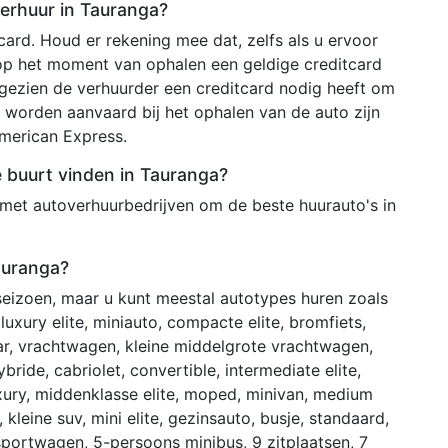
verhuur in Tauranga?
ard. Houd er rekening mee dat, zelfs als u ervoor
 op het moment van ophalen een geldige creditcard
ezien de verhuurder een creditcard nodig heeft om
 worden aanvaard bij het ophalen van de auto zijn
merican Express.
e buurt vinden in Tauranga?
 met autoverhuurbedrijven om de beste huurauto's in
auranga?
 seizoen, maar u kunt meestal autotypes huren zoals
uxury elite, miniauto, compacte elite, bromfiets,
ar, vrachtwagen, kleine middelgrote vrachtwagen,
hybride, cabriolet, convertible, intermediate elite,
ury, middenklasse elite, moped, minivan, medium
 kleine suv, mini elite, gezinsauto, busje, standaard,
 sportwagen, 5-persoons minibus, 9 zitplaatsen, 7