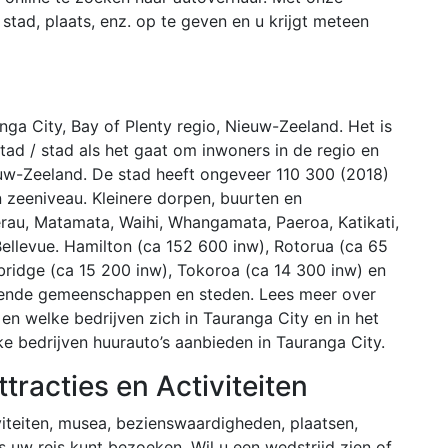
ad, plaats, enz. op te geven en u krijgt meteen
ga City, Bay of Plenty regio, Nieuw-Zeeland. Het is
stad / stad als het gaat om inwoners in de regio en
euw-Zeeland. De stad heeft ongeveer 110 300 (2018)
zeeniveau. Kleinere dorpen, buurten en
erau, Matamata, Waihi, Whangamata, Paeroa, Katikati,
Bellevue. Hamilton (ca 152 600 inw), Rotorua (ca 65
ridge (ca 15 200 inw), Tokoroa (ca 14 300 inw) en
alende gemeenschappen en steden. Lees meer over
en welke bedrijven zich in Tauranga City en in het
e bedrijven huurauto’s aanbieden in Tauranga City.
racties en Activiteiten
viteiten, musea, bezienswaardigheden, plaatsen,
uw reis kunt bezoeken. Wil u een wedstrijd zien of