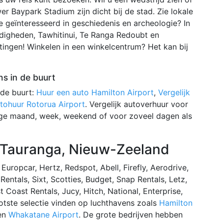
r Baypark Stadium zijn dicht bij de stad. Zie lokale
 geïnteresseerd in geschiedenis en archeologie? In
digheden, Tawhitinui, Te Ranga Redoubt en
ingen! Winkelen in een winkelcentrum? Het kan bij
s in de buurt
 de buurt:
Huur een auto Hamilton Airport
,
Vergelijk
ohuur Rotorua Airport
. Vergelijk autoverhuur voor
edige maand, week, weekend of voor zoveel dagen als
 Tauranga, Nieuw-Zeeland
Europcar, Hertz, Redspot, Abell, Firefly, Aerodrive,
Rentals, Sixt, Scotties, Budget, Snap Rentals, Letz,
t Coast Rentals, Jucy, Hitch, National, Enterprise,
ootste selectie vinden op luchthavens zoals
Hamilton
en
Whakatane Airport
. De grote bedrijven hebben