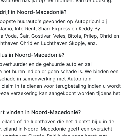
orwaarden nakijkt op het moment van de boeking.
drijf in Noord-Macedonië?
opste huurauto's gevonden op Autoprio.nl bij
Alamo, InterRent, Sharr Express en Keddy By
 Voda, Čair, Gostivar, Veles, Bitola, Prilep, Ohrid en
hthaven Ohrid en Luchthaven Skopje, enz.
plus in Noord-Macedonië?
toverhuurder en de gehuurde auto en zal
 het huren indien er geen schade is. We bieden een
 schade in samenwerking met Autoprio.nl
claim in te dienen voor terugbetaling indien u wordt
Deze verzekering kan aangekocht worden tijdens het
uurt vinden in Noord-Macedonië?
iland of de luchthaven die het dichtst bij u in de
jv. eiland in Noord-Macedonië geeft een overzicht
 Luchthaven Skopje. Bekijk dan onze kaart met