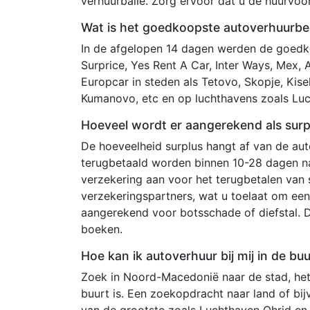
verhuurbalie. Zorg ervoor dat u de huurvo
Wat is het goedkoopste autoverhuurbe
In de afgelopen 14 dagen werden de goedko
Surprice, Yes Rent A Car, Inter Ways, Mex, 
Europcar in steden als Tetovo, Skopje, Kisela
Kumanovo, etc en op luchthavens zoals Luc
Hoeveel wordt er aangerekend als sur
De hoeveelheid surplus hangt af van de au
terugbetaald worden binnen 10-28 dagen na
verzekering aan voor het terugbetalen van
verzekeringspartners, wat u toelaat om een 
aangerekend voor botsschade of diefstal. 
boeken.
Hoe kan ik autoverhuur bij mij in de b
Zoek in Noord-Macedonië naar de stad, het e
buurt is. Een zoekopdracht naar land of bi
van de grootste zoals Luchthaven Ohrid en