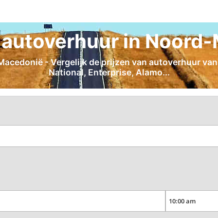
autoverhuur in Noord
cedonië - Vergelijk de prijzen van autoverhuur van A
National, Enterprise, Alamo...