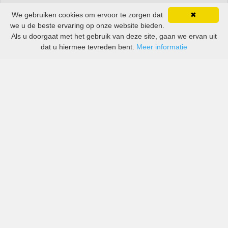
We gebruiken cookies om ervoor te zorgen dat
✖
we u de beste ervaring op onze website bieden.
Als u doorgaat met het gebruik van deze site, gaan we ervan uit
dat u hiermee tevreden bent.
Meer informatie
All-inclusive prijzen van zowel grote als kleine bedrijven
in Jessheim