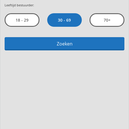
Leeftijd bestuurder:
30 - 69
18 - 29
70+
Zoeken