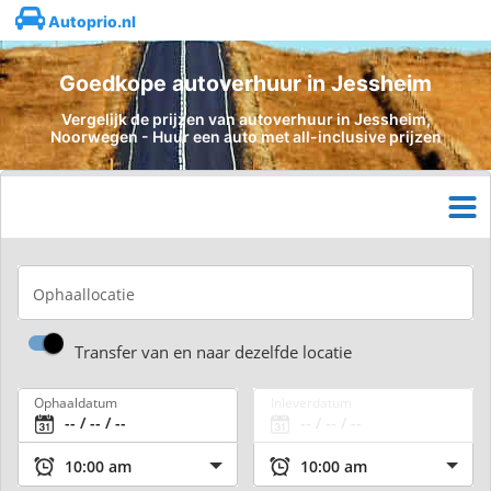
Autoprio.nl
Goedkope autoverhuur in Jessheim
Vergelijk de prijzen van autoverhuur in Jessheim,
Noorwegen - Huur een auto met all-inclusive prijzen
Ophaallocatie
Transfer van en naar dezelfde locatie
Ophaaldatum
Inleverdatum