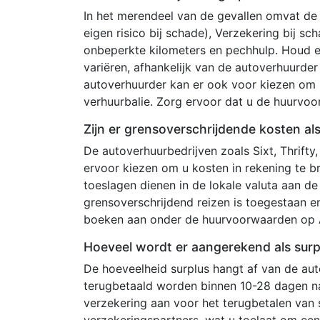
In het merendeel van de gevallen omvat de
eigen risico bij schade), Verzekering bij s
onbeperkte kilometers en pechhulp. Houd 
variëren, afhankelijk van de autoverhuurde
autoverhuurder kan er ook voor kiezen om 
verhuurbalie. Zorg ervoor dat u de huurvo
Zijn er grensoverschrijdende kosten al
De autoverhuurbedrijven zoals Sixt, Thrifty
ervoor kiezen om u kosten in rekening te b
toeslagen dienen in de lokale valuta aan d
grensoverschrijdend reizen is toegestaan e
boeken aan onder de huurvoorwaarden op A
Hoeveel wordt er aangerekend als surp
De hoeveelheid surplus hangt af van de au
terugbetaald worden binnen 10-28 dagen na
verzekering aan voor het terugbetalen van
verzekeringspartners, wat u toelaat om een 