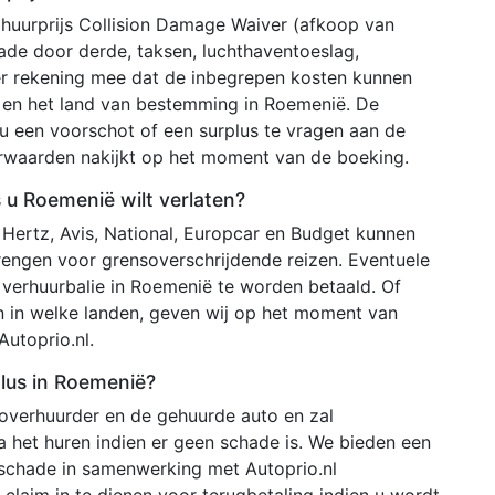
 huurprijs Collision Damage Waiver (afkoop van
chade door derde, taksen, luchthaventoeslag,
er rekening mee dat de inbegrepen kosten kunnen
r en het land van bestemming in Roemenië. De
u een voorschot of een surplus te vragen aan de
orwaarden nakijkt op het moment van de boeking.
s u Roemenië wilt verlaten?
, Hertz, Avis, National, Europcar en Budget kunnen
rengen voor grensoverschrijdende reizen. Eventuele
e verhuurbalie in Roemenië te worden betaald. Of
n in welke landen, geven wij op het moment van
utoprio.nl.
lus in Roemenië?
toverhuurder en de gehuurde auto en zal
 het huren indien er geen schade is. We bieden een
 schade in samenwerking met Autoprio.nl
claim in te dienen voor terugbetaling indien u wordt