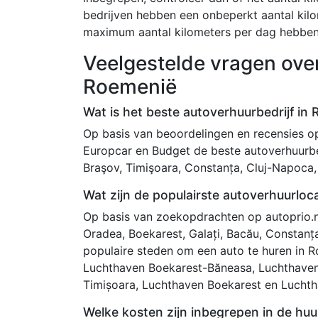
bedrijven hebben een onbeperkt aantal kil
maximum aantal kilometers per dag hebben
Veelgestelde vragen ove
Roemenië
Wat is het beste autoverhuurbedrijf in
Op basis van beoordelingen en recensies op A
Europcar en Budget de beste autoverhuurbe
Braşov, Timişoara, Constanța, Cluj-Napoca, Bo
Wat zijn de populairste autoverhuurloc
Op basis van zoekopdrachten op autoprio.nl 
Oradea, Boekarest, Galați, Bacău, Constanța,
populaire steden om een auto te huren in R
Luchthaven Boekarest-Băneasa, Luchthaven
Timișoara, Luchthaven Boekarest en Luchtha
Welke kosten zijn inbegrepen in de huu