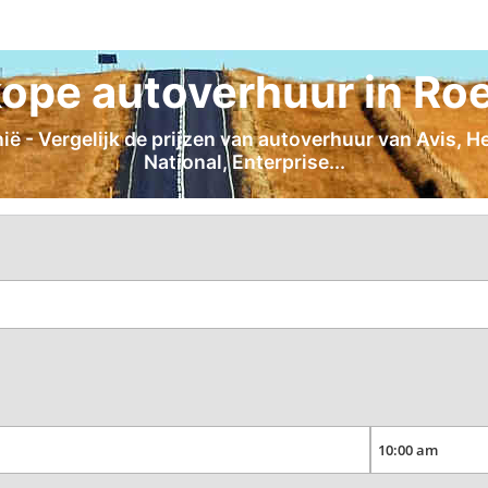
ope autoverhuur in Ro
- Vergelijk de prijzen van autoverhuur van Avis, Her
National, Enterprise...