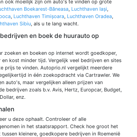
an ook moeilijk zijn om auto's te vinden op grote
uchthaven Boekarest-Băneasa
,
Luchthaven Iași
,
apoca
,
Luchthaven Timișoara
,
Luchthaven Oradea
,
hthaven Sibiu
, als u te lang wacht.
e bedrijven en boek de huurauto op
r zoeken en boeken op internet wordt goedkoper,
 en kost minder tijd. Vergelijk veel bedrijven en sites
 prijs te vinden. Autoprio.nl vergelijkt meerdere
egelijkertijd in één zoekopdracht via Cartrawler. We
 auto's, maar vergelijken alleen prijzen van
de bedrijven zoals b.v. Avis, Hertz, Europcar, Budget,
Dollar, enz.
halen
r u deze ophaalt. Controleer of alle
genomen in het staatsrapport. Check hoe groot het
t tussen kleinere, goedkopere bedrijven in Roemenië