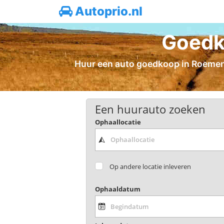
Autoprio.nl
Goedk
Huur een auto goedkoop in Roemenië 
Een huurauto zoeken
Ophaallocatie
Op andere locatie inleveren
Ophaaldatum