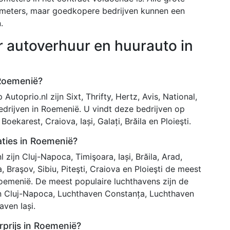
ometers, maar goedkopere bedrijven kunnen een
.
r autoverhuur en huurauto in
 Roemenië?
utoprio.nl zijn Sixt, Thrifty, Hertz, Avis, National,
drijven in Roemenië. U vindt deze bedrijven op
ekarest, Craiova, Iași, Galați, Brăila en Ploieşti.
aties in Roemenië?
zijn Cluj-Napoca, Timişoara, Iași, Brăila, Arad,
 Braşov, Sibiu, Piteşti, Craiova en Ploieşti de meest
oemenië. De meest populaire luchthavens zijn de
 Cluj-Napoca, Luchthaven Constanța, Luchthaven
ven Iași.
rprijs in Roemenië?