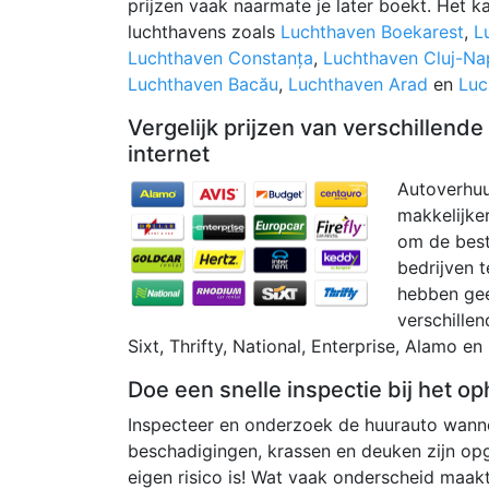
prijzen vaak naarmate je later boekt. Het k
luchthavens zoals
Luchthaven Boekarest
,
L
Luchthaven Constanța
,
Luchthaven Cluj-N
Luchthaven Bacău
,
Luchthaven Arad
en
Luc
Vergelijk prijzen van verschillend
internet
Autoverhuu
makkelijker
om de beste
bedrijven t
hebben geen
verschillen
Sixt, Thrifty, National, Enterprise, Alamo en 
Doe een snelle inspectie bij het op
Inspecteer en onderzoek de huurauto wannee
beschadigingen, krassen en deuken zijn op
eigen risico is! Wat vaak onderscheid maak