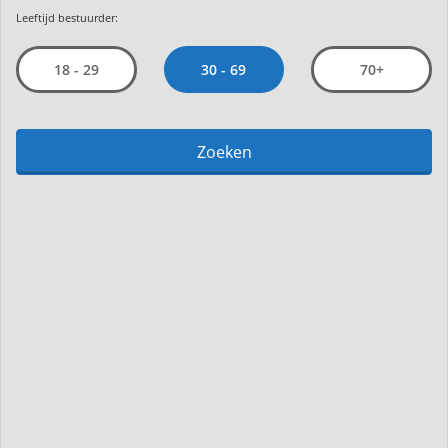
Leeftijd bestuurder:
30 - 69
18 - 29
70+
Zoeken