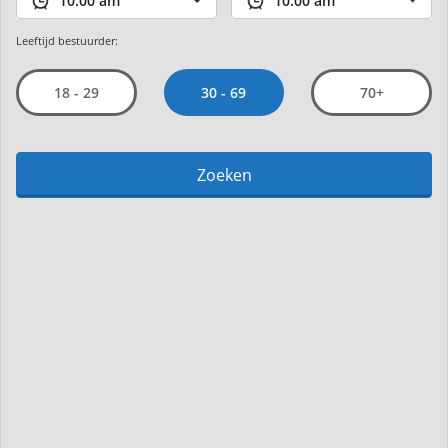
Leeftijd bestuurder:
30 - 69
18 - 29
70+
Zoeken