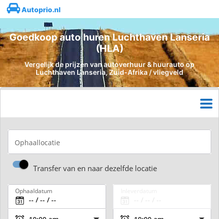
Autoprio.nl
Goedkoop auto huren Luchthaven Lanseria
(HLA)
Vergelijk de prijzen van autoverhuur & huurauto op
Luchthaven Lanseria, Zuid-Afrika / vliegveld
Ophaallocatie
Transfer van en naar dezelfde locatie
Ophaaldatum
Inleverdatum