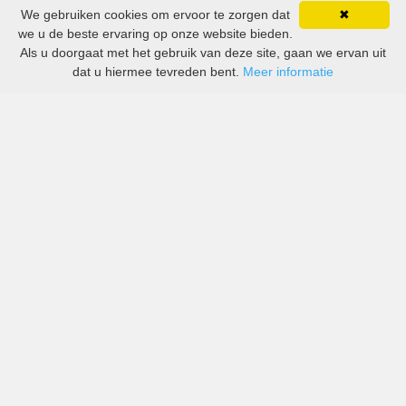
We gebruiken cookies om ervoor te zorgen dat
✖
we u de beste ervaring op onze website bieden.
Als u doorgaat met het gebruik van deze site, gaan we ervan uit
dat u hiermee tevreden bent.
Meer informatie
All-inclusive prijzen van zowel grote als kleine bedrijven
in Luchthaven Lanseria