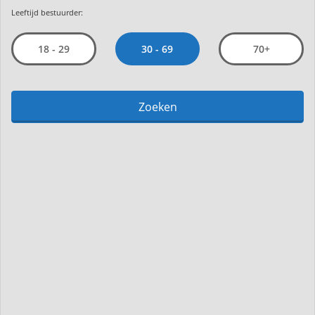
Leeftijd bestuurder:
30 - 69
18 - 29
70+
Zoeken