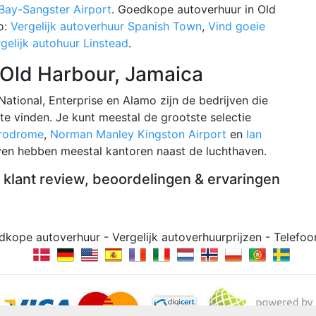
ay-Sangster Airport
. Goedkope autoverhuur in Old
o:
Vergelijk autoverhuur Spanish Town
,
Vind goeie
gelijk autohuur Linstead
.
 Old Harbour, Jamaica
 National, Enterprise en Alamo zijn de bedrijven die
 te vinden. Je kunt meestal de grootste selectie
erodrome
,
Norman Manley Kingston Airport
en
Ian
jven hebben meestal kantoren naast de luchthaven.
klant review, beoordelingen & ervaringen
dkope autoverhuur - Vergelijk autoverhuurprijzen - Tele