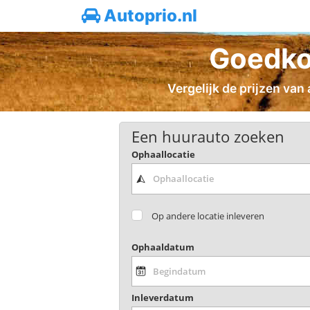
Autoprio.nl
Goedko
Vergelijk de prijzen van
Een huurauto zoeken
Ophaallocatie
Op andere locatie inleveren
Ophaaldatum
Inleverdatum