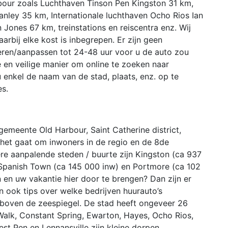
bour zoals Luchthaven Tinson Pen Kingston 31 km,
ley 35 km, Internationale luchthaven Ocho Rios Ian
ones 67 km, treinstations en reiscentra enz. Wij
rbij elke kost is inbegrepen. Er zijn geen
eren/aanpassen tot 24-48 uur voor u de auto zou
 en veilige manier om online te zoeken naar
enkel de naam van de stad, plaats, enz. op te
es.
 gemeente Old Harbour, Saint Catherine district,
 het gaat om inwoners in de regio en de 8de
re aanpalende steden / buurte zijn Kingston (ca 937
Spanish Town (ca 145 000 inw) en Portmore (ca 102
n en uw vakantie hier door te brengen? Dan zijn er
n ook tips over welke bedrijven huurauto’s
 boven de zeespiegel. De stad heeft ongeveer 26
Walk, Constant Spring, Ewarton, Hayes, Ocho Rios,
st Pen en Lennansville zijn kleine dorpen,