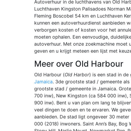
Autoverhuur in de luchthavens van Old Har
Luchthaven Kingston Palisadoes Norman Man
Fleming Boscobel 54 km en Luchthaven Ken J
kunnen een autoverhuurdienst aanbieden waa
verborgen kosten of kosten voor het annul
moeten ophalen. Een eenvoudige, duidelijke
autoverhuur. Met onze zoekmachine moet u 
geven en u krijgt meteen een lijst met keuz
Meer over Old Harbour
Old Harbour (
Old Harbor
) is een stad in de
Jamaica
. 3de grootste stad / gemeente als
grootste stad / gemeente in Jamaica. Grote
700 inw), New Kingston (ca 584 000 inw), 
900 inw). Bent u van plan om lang te blijve
veel dingen te doen en te ervaren. We geve
aanbieden. De stad ligt ongeveer 30 meter
000 (2018) inwoners. Saint Ann’s Bay, Bog 
Stony Hill, Marlie Mount, Newmarket Pen, Re