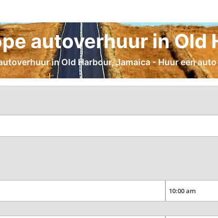
pe autoverhuur in Old 
 autoverhuur in Old Harbour, Jamaica - Huur een auto 